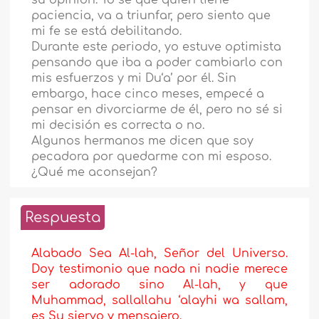
su opinión. Yo sé que quien tiene
paciencia, va a triunfar, pero siento que
mi fe se está debilitando.
Durante este periodo, yo estuve optimista
pensando que iba a poder cambiarlo con
mis esfuerzos y mi Du‘a’ por él. Sin
embargo, hace cinco meses, empecé a
pensar en divorciarme de él, pero no sé si
mi decisión es correcta o no.
Algunos hermanos me dicen que soy
pecadora por quedarme con mi esposo.
¿Qué me aconsejan?
Respuesta
Alabado Sea Al-lah, Señor del Universo.
Doy testimonio que nada ni nadie merece
ser adorado sino Al-lah, y que
Muhammad, sallallahu ‘alayhi wa sallam,
es Su siervo y mensajero.