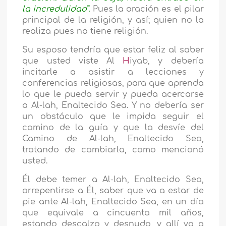
la incredulidad".
Pues la oración es el pilar
principal de la religión, y así; quien no la
realiza pues no tiene religión.
Su esposo tendría que estar feliz al saber
que usted viste Al
H
iyab, y debería
incitarle a asistir a lecciones y
conferencias religiosas, para que aprenda
lo que le pueda servir y pueda acercarse
a Al-lah, Enaltecido Sea. Y no debería ser
un obstáculo que le impida seguir el
camino de la guía y que la desvíe del
Camino de Al-lah, Enaltecido Sea,
tratando de cambiarla, como mencionó
usted.
Él debe temer a Al-lah, Enaltecido Sea,
arrepentirse a Él, saber que va a estar de
pie ante Al-lah, Enaltecido Sea, en un día
que equivale a cincuenta mil años,
estando descalzo y desnudo, y allí va a