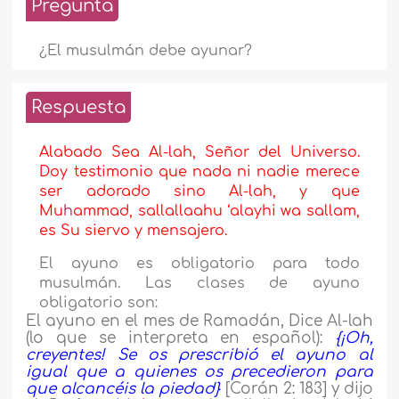
Pregunta
¿El musulmán debe ayunar?
Respuesta
Alabado Sea Al-lah, Señor del Universo.
Doy testimonio que nada ni nadie merece
ser adorado sino Al-lah, y que
Mu
h
ammad, sallallaahu ‘alayhi wa sallam,
es Su siervo y mensajero.
El ayuno es obligatorio para todo
musulmán. Las clases de ayuno
obligatorio son:
El ayuno en el mes de Ramadán, Dice Al-lah
(lo que se interpreta en español):
{
¡Oh,
creyentes! Se os prescribió el ayuno al
igual que a quienes os precedieron para
que alcancéis la piedad}
[Corán 2: 183] y dijo