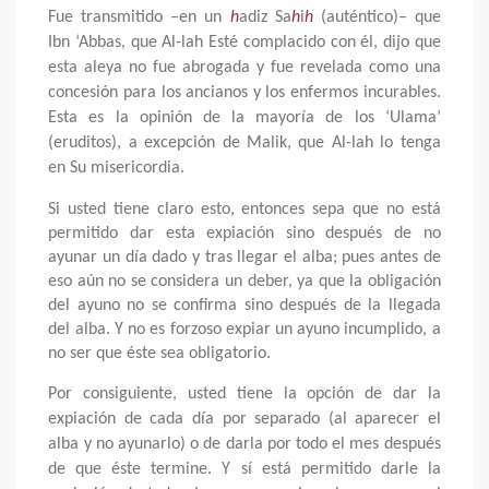
Fue transmitido –en un
h
adiz Sa
h
i
h
(auténtico)– que
Ibn ‘Abbas, que Al-lah Esté complacido con él, dijo que
esta aleya no fue abrogada y fue revelada como una
concesión para los ancianos y los enfermos incurables.
Esta es la opinión de la mayoría de los ‘Ulama’
(eruditos), a excepción de Malik, que Al-lah lo tenga
en Su misericordia.
Si usted tiene claro esto, entonces sepa que no está
permitido dar esta expiación sino después de no
ayunar un día dado y tras llegar el alba; pues antes de
eso aún no se considera un deber, ya que la obligación
del ayuno no se confirma sino después de la llegada
del alba. Y no es forzoso expiar un ayuno incumplido, a
no ser que éste sea obligatorio.
Por consiguiente, usted tiene la opción de dar la
expiación de cada día por separado (al aparecer el
alba y no ayunarlo) o de darla por todo el mes después
de que éste termine. Y sí está permitido darle la