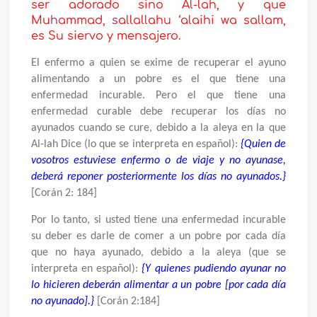
ser adorado sino Al-lah, y que
Mu
h
ammad,
s
allallahu ‘alaihi wa sallam,
es Su siervo y mensajero.
El enfermo a quien se exime de recuperar el ayuno
alimentando a un pobre es el que tiene una
enfermedad incurable. Pero el que tiene una
enfermedad curable debe recuperar los días no
ayunados cuando se cure, debido a la aleya en la que
Al-lah Dice (lo que se interpreta en español):
{Quien de
vosotros estuviese enfermo o de viaje y no ayunase,
deberá reponer posteriormente los días no ayunados.}
[Corán 2: 184]
Por lo tanto, si usted tiene una enfermedad incurable
su deber es darle de comer a un pobre por cada día
que no haya ayunado, debido a la aleya (que se
interpreta en español):
{Y quienes pudiendo ayunar no
lo hicieren deberán alimentar a un pobre [por cada día
no ayunado].}
[Corán 2:184]