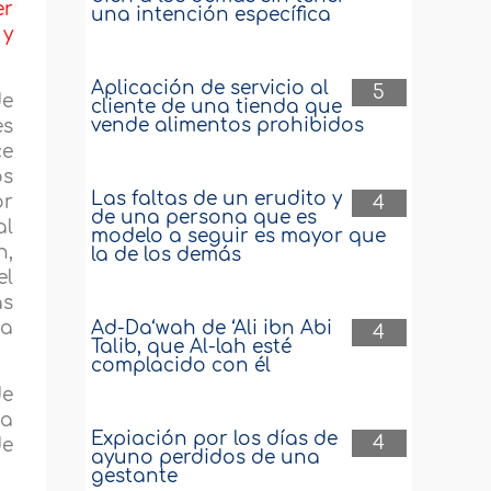
er
una intención específica
 y
Aplicación de servicio al
5
de
cliente de una tienda que
vende alimentos prohibidos
es
ce
os
Las faltas de un erudito y
or
4
de una persona que es
al
modelo a seguir es mayor que
n,
la de los demás
el
as
Ad-Da‘wah de ‘Ali ibn Abi
 a
4
Talib, que Al-lah esté
complacido con él
de
La
Expiación por los días de
4
de
ayuno perdidos de una
gestante