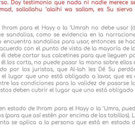
rso. Doy testimonio que nada ni nadie merece s
d, sallallahu ‘alaihi wa sallam, es Su siervo
 Ihram para el Hayy o la ‘Umrah no debe usar (
gue sandalias, como se evidencia en la narracion
o encuentra sandalias para usar, entonces se ha
 acuerdo con el punto de vista de la mayoría de l
, él debe cortar sus calcetines para que lleguen p
i él los corta, no puede pasar la mano sobre ellos 
do por los juristas, que Al-lah les Dé Su perdó
el lugar que uno está obligado a lavar, que es 
ntre las condiciones para la validez de pasarse l
éstos deben cubrir el lugar que uno está obligado
en estado de Ihram para el Hayy o la ‘Umra, pue
s (para que así estén por encima de los tobillos). 
nta se aplica a la persona que está en estado 