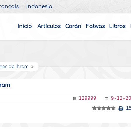
rançais
Indonesia
Inicio
Artículos
Corán
Fatwas
Libros
ones de Ihram
hram
129999
9-12-2
15