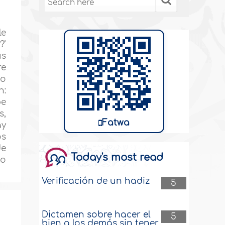
le
?’
us
re
no
h:
be
s,
Fatwa
ay
os
de
Today's most read
mo
Verificación de un hadiz
5
Dictamen sobre hacer el
5
bien a los demás sin tener