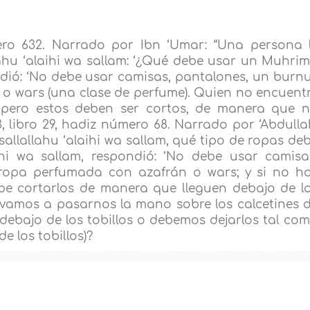
mero 632. Narrado por Ibn ‘Umar: “Una persona 
lahu ‘alaihi wa sallam: ‘¿Qué debe usar un Muhrim
pondió: ‘No debe usar camisas, pantalones, un burn
 o wars (una clase de perfume). Quien no encuent
; pero estos deben ser cortos, de manera que 
 3, libro 29, hadiz número 68. Narrado por ‘Abdulla
sallallahu ‘alaihi wa sallam, qué tipo de ropas de
ihi wa sallam, respondió: ‘No debe usar camisa
ropa perfumada con azafrán o wars; y si no h
ebe cortarlos de manera que lleguen debajo de l
si vamos a pasarnos la mano sobre los calcetines 
 debajo de los tobillos o debemos dejarlos tal co
e los tobillos)?