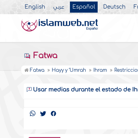
English
عربي
Español
Deutsch
F
Fatwa
Fatwa
Hayy y ‘Umrah
Ihram
Restricci
Usar medias durante el estado de I