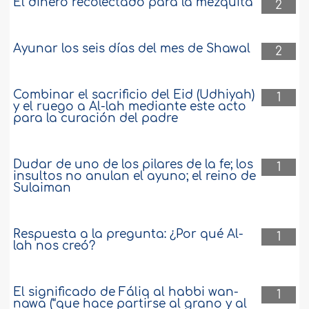
El dinero recolectado para la mezquita
2
Ayunar los seis días del mes de Shawal
2
Combinar el sacrificio del Eid (Udhiyah)
1
y el ruego a Al-lah mediante este acto
para la curación del padre
Dudar de uno de los pilares de la fe; los
1
insultos no anulan el ayuno; el reino de
Sulaiman
Respuesta a la pregunta: ¿Por qué Al-
1
lah nos creó?
El significado de Fáliq al habbi wan-
1
nawa (“que hace partirse al grano y al