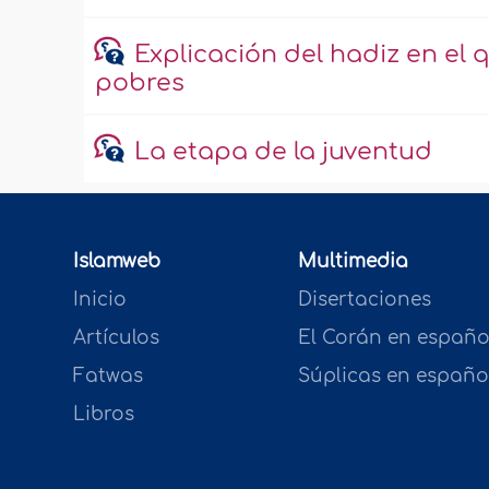
Explicación del hadiz en el q
pobres
La etapa de la juventud
Islamweb
Multimedia
Inicio
Disertaciones
Artículos
El Corán en españo
Fatwas
Súplicas en españo
Libros