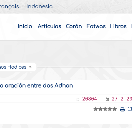
rançais
Indonesia
Inicio
Artículos
Corán
Fatwas
Libros
unos Hadices
na oración entre dos Adhan
20804
27-2-2
11