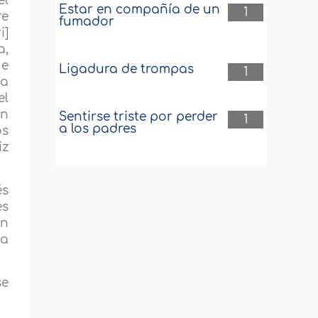
el
Estar en compañía de un
1
re
fumador
i]
a,
ue
Ligadura de trompas
1
La
el
on
Sentirse triste por perder
1
a los padres
os
iz
és
es
en
na
se