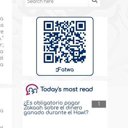
wa
hs
re
."
r;
la
el
na
Fatwa
Today's most read
¿Es obligatorio pagar
1
Zakaah sobre el dinero
ia
ganado durante el Hawl?