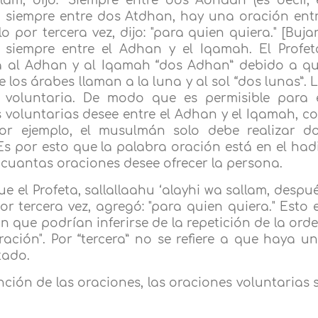
llam, dijo: "Siempre entre dos Adhaan (es decir, 
 siempre entre dos Atdhan, hay una oración ent
por tercera vez, dijo: "para quien quiera." [Bujar
 siempre entre el Adhan y el Iqamah. El Profet
aba al Adhan y al Iqamah “dos Adhan” debido a q
los árabes llaman a la luna y al sol “dos lunas”. 
a voluntaria. De modo que es permisible para 
voluntarias desee entre el Adhan y el Iqamah, c
Por ejemplo, el musulmán solo debe realizar d
 Es por esto que la palabra oración está en el had
ir cuantas oraciones desee ofrecer la persona.
ue el Profeta, sallallaahu ‘alayhi wa sallam, despu
 tercera vez, agregó: "para quien quiera." Esto 
ión que podrían inferirse de la repetición de la ord
ción". Por “tercera” no se refiere a que haya u
tado.
ención de las oraciones, las oraciones voluntarias 