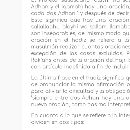
El Profeta, sallallaahu ‘alayhi wa sa
Adhan y el Iqamah) hay una oración,
cada dos Adhan," y después de decirlo 
Esto significa que hay una oración
sallallaahu 'alayhi wa sallam, llam
son inseparables, del mismo modo que 
oración en el hadiz se refiera a l
musulmán realizar cuantas oraciones 
excepción de los casos excluidos. 
Rak‘ahs antes de la oración del Fajr.
con artículo indefinido a fin de inclu
La última frase en el hadiz significa q
de pronunciar la misma afirmación por
para aliviar la dificultad y la obligac
"siempre entre dos Adhan hay una ora
nueva oración, como has malinterpre
En cuanto a lo que se refiere a la int
dividen en dos tipos: