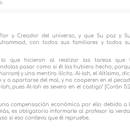
o.
ñor y Creador del universo, y que Su paz y S
uhammad, con todos sus familiares y todos s
 lo que hicieron al realizar las tareas que 
dolas pasar como si él las hubiera hecho; porq
harram
) y una mentira ilícita. Al-lah, el Altísimo, dic
n y a apartarse del mal, y no cooperen en el peca
lah; pues Al-lah es severo en el castigo" [Corán 5:2
 una compensación económica por ello debido a 
más, es obligatorio informarle al profesor la verd
uso si eso conlleva que él repruebe.