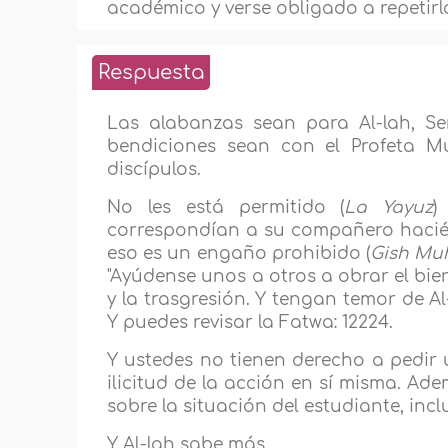
académico y verse obligado a repetirl
Respuesta
Las alabanzas sean para Al-lah, Se
bendiciones sean con el Profeta M
discípulos.
No les está permitido (
La Yayuz
)
correspondían a su compañero hacién
eso es un engaño prohibido (
Gish Mu
"Ayúdense unos a otros a obrar el bie
y la trasgresión. Y tengan temor de Al-
Y puedes revisar la Fatwa: 12224.
Y ustedes no tienen derecho a pedir
ilicitud de la acción en sí misma. Ade
sobre la situación del estudiante, incl
Y Al-lah sabe más.