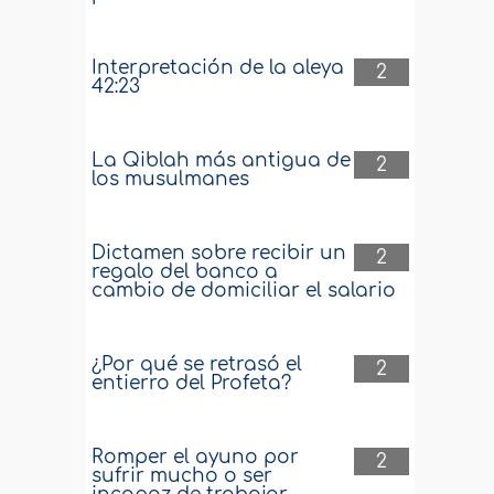
Interpretación de la aleya
2
42:23
La Qiblah más antigua de
2
los musulmanes
Dictamen sobre recibir un
2
regalo del banco a
cambio de domiciliar el salario
¿Por qué se retrasó el
2
entierro del Profeta?
Romper el ayuno por
2
sufrir mucho o ser