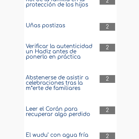
2
protección de los hijos
Uñas postizas
2
Verificar la autenticidad
2
un Hadiz antes de
ponerlo en práctica
Abstenerse de asistir a
2
celebraciones tras la
m*erte de familiares
Leer el Corán para
2
recuperar algo perdido
El wudu’ con agua fría
2