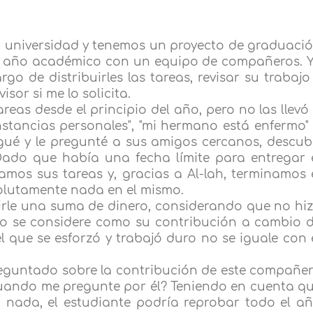
a universidad y tenemos un proyecto de graduaci
el año académico con un equipo de compañeros. 
rgo de distribuirles las tareas, revisar su trabajo
sor si me lo solicita.
eas desde el principio del año, pero no las llevó
nstancias personales", "mi hermano está enfermo"
igué y le pregunté a sus amigos cercanos, descub
Dado que había una fecha límite para entregar 
amos sus tareas y, gracias a Al-lah, terminamos 
solutamente nada en el mismo.
dirle una suma de dinero, considerando que no hi
ero se considere como su contribución a cambio 
el que se esforzó y trabajó duro no se iguale con 
reguntado sobre la contribución de este compañe
 cuando me pregunte por él? Teniendo en cuenta q
o nada, el estudiante podría reprobar todo el a