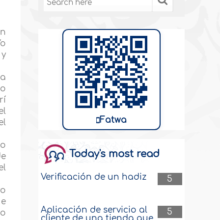
ón
Yo
 y
 a
 o
rí
el
Fatwa
el
zo
Today's most read
de
el
Verificación de un hadiz
5
ro
ue
Aplicación de servicio al
5
ño
cliente de una tienda que