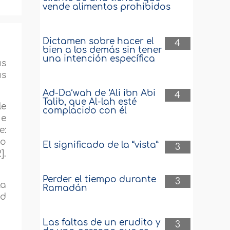
vende alimentos prohibidos
Dictamen sobre hacer el
4
bien a los demás sin tener
una intención específica
us
us
Ad-Da‘wah de ‘Ali ibn Abi
4
Talib, que Al-lah esté
le
complacido con él
ue
e:
do
El significado de la “vista”
3
].
Perder el tiempo durante
3
la
Ramadán
ad
Las faltas de un erudito y
3