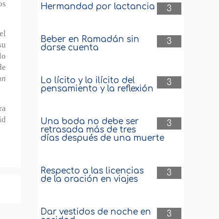
os
Hermandad por lactancia
3
el
Beber en Ramadán sin
3
su
darse cuenta
lo
de
nn
Lo lícito y lo ilícito del
3
pensamiento y la reflexión
ra
id
Una boda no debe ser
3
retrasada más de tres
días después de una muerte
Respecto a las licencias
3
de la oración en viajes
Dar vestidos de noche en
3