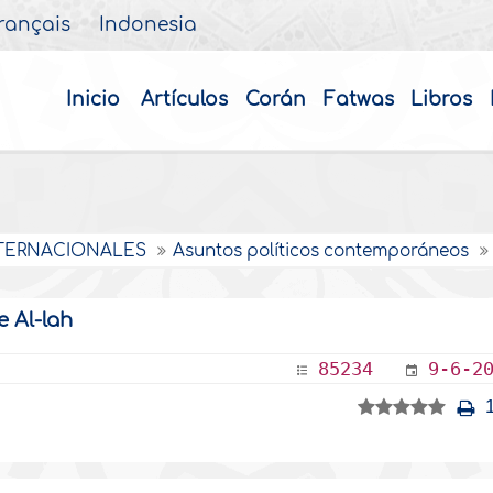
rançais
Indonesia
Inicio
Artículos
Corán
Fatwas
Libros
INTERNACIONALES
Asuntos políticos contemporáneos
e Al-lah
85234
9-6-2
1