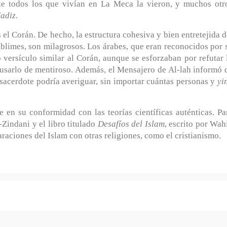
ue todos los que vivían en La Meca la vieron, y muchos otr
adiz
.
s el Corán. De hecho, la estructura cohesiva y bien entretejida d
ublimes, son milagrosos. Los árabes, que eran reconocidos por 
 versículo similar al Corán, aunque se esforzaban por refutar 
cusarlo de mentiroso. Además, el Mensajero de Al-lah informó 
acerdote podría averiguar, sin importar cuántas personas y
yi
 en su conformidad con las teorías científicas auténticas. Pa
-Zindani y el libro titulado
Desafíos del Islam
, escrito por Wah
aciones del Islam con otras religiones, como el cristianismo.