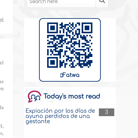
el
el
Fatwa
as
en
Today's most read
la
Expiación por los días de
3
ayuno perdidos de una
gestante
l,
s,