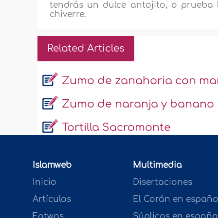
tendrás un dulce antojito, o prueba 
chiverre.
Related Articles
Zumo de zanahoria con m
Zumo de naranja y banano
Tortilla Sacromonte
Islamweb
Multimedia
Inicio
Disertaciones
Artículos
El Corán en españo
Fatwas
Súplicas en españo