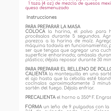
1 taza (4 oz.) de mezcla de quesos mex
queso desmenuzado
Instrucciones
PARA PREPARAR LA MASA
COLOCA
la harina, el polvo para h
procésalos durante 5 segundos. Agr
parezca a la harina de maíz. Agrega
máquina todavía en funcionamiento; p
ser que tengas que agregar una cuc
superficie enharinada; amásala dura
plástico; déjala reposar durante 30 mi
PARA PREPARAR EL RELLENO DE POLL
CALIENTA
la mantequilla en una sarté
el ajo hasta que la cebolla esté bland
cocínalos aproximadamente 3 minuto
sartén del fuego. Déjala enfriar.
PRECALIENTA
el horno a 350º F. Engr
FORMA
un leño de 9 pulgadas con la