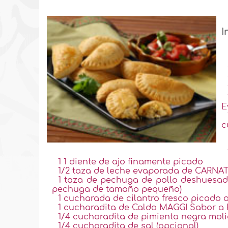
I
E
c
1 1 diente de ajo finamente picado
1/2 taza de leche evaporada de CARNA
1 taza de pechuga de pollo deshuesada
pechuga de tamaño pequeño)
1 cucharada de cilantro fresco picado o
1 cucharadita de Caldo MAGGI Sabor a 
1/4 cucharadita de pimienta negra mol
1/4 cucharadita de sal (opcional)