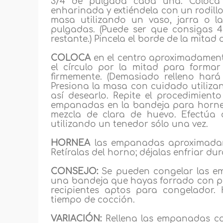
3/4 de pulgada cada una. Coloca 
enharinada y extiéndela con un rodill
masa utilizando un vaso, jarra o 
pulgadas. (Puede ser que consigas 4 
restante.) Pincela el borde de la mitad 
COLOCA
en el centro aproximadamente
el círculo por la mitad para forma
firmemente. (Demasiado relleno har
Presiona la masa con cuidado utiliza
así desearlo. Repite el procedimiento
empanadas en la bandeja para hornear
mezcla de clara de huevo. Efectúa 
utilizando un tenedor sólo una vez.
HORNEA
las empanadas aproximadam
Retíralas del horno; déjalas enfriar du
CONSEJO:
Se pueden congelar las e
una bandeja que hayas forrado con p
recipientes aptos para congelador.
tiempo de cocción.
VARIACIÓN:
Rellena las empanadas co