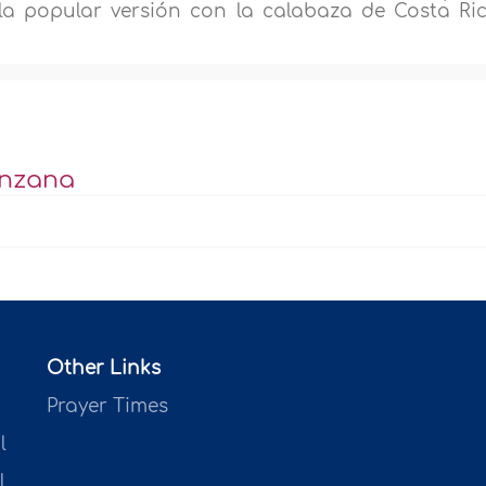
la popular versión con la calabaza de Costa Ric
anzana
Other Links
Prayer Times
l
l