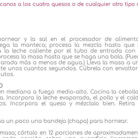
icanos a los cuatro quesos o de cualquier otro tipo 
ornear y la sal en el procesador de alimento
ega la manteca; procesa la mezcla hasta que 
 la leche caliente por el tubo de entrada con 
rocesa la masa hasta que se haga una bola. (Pue
harada más o menos de agua.) Lleva la masa a u
nte unos cuantos segundos. Cúbrela con envoltor
nutos.
O
n mediana a fuego medio-alto. Cocina la cebolla
a. Incorpora la leche evaporada, el pollo y el cald
s. Incorpora el queso y mézclalo bien. Retira 
asa un poco una bandeja (chapa) para hornear.
 masa; córtalo en 12 porciones de aproximadamen