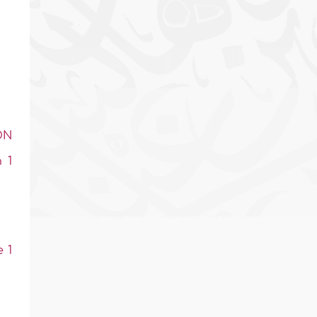
ON
 1
 1