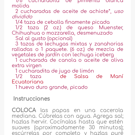
1/8 cucharadita de pimienta blanca
molida
2 cucharadas de aceite de achiote*,
uso
dividido
1/4 taza de cebolla finamente picada
1/2 taza (2 oz.) de queso Muenster,
Chihuahua o mozzarella, desmenuzado
Sal al gusto (opcional)
3 tazas de lechugas mixtas y zanahorias
ralladas o 1 paquete. (6 oz.) de mezcla de
vegetales de jardín con lechuga iceberg
1 cucharada de canola o aceite de oliva
extra virgen
1 cucharadita de jugo de limón
1/2 taza
de Salsa de Maní
Ecuatoriana
1 huevo duro grande, picado
Instrucciones
COLOCA
las papas en una cacerola
mediana. Cúbrelas con agua. Agrega sal;
hazlas hervir. Cocínalas hasta que estén
suaves (aproximadamente 30 minutos);
escúrrelas por completo y hazlas puré