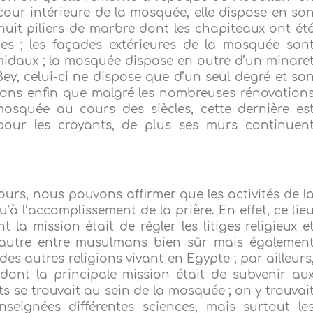
cour intérieure de la mosquée, elle dispose en so
uit piliers de marbre dont les chapiteaux ont ét
es ; les façades extérieures de la mosquée son
idaux ; la mosquée dispose en outre d’un minare
y, celui-ci ne dispose que d’un seul degré et so
ons enfin que malgré les nombreuses rénovation
mosquée au cours des siècles, cette dernière es
 pour les croyants, de plus ses murs continuen
ours, nous pouvons affirmer que les activités de l
à l’accomplissement de la prière. En effet, ce lie
 la mission était de régler les litiges religieux e
 autre entre musulmans bien sûr mais égalemen
des autres religions vivant en Egypte ; par ailleurs
dont la principale mission était de subvenir au
s se trouvait au sein de la mosquée ; on y trouvai
seignées différentes sciences, mais surtout le