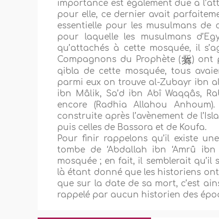
importance est également due à l’att
pour elle, ce dernier avait parfaite
essentielle pour les musulmans de ce
pour laquelle les musulmans d’Eg
qu’attachés à cette mosquée, il s’a
Compagnons du Prophète (
) ont 
qibla de cette mosquée, tous avaie
parmi eux on trouve al-Zubayr ibn al-
ibn Mâlik, Sa’d ibn Abî Waqqâs, R
encore (Radhia Allahou Anhoum)
construite après l’avènement de l’Is
puis celles de Bassora et de Koufa.
Pour finir rappelons qu’il existe 
tombe de ‘Abdallah ibn ‘Amrû ibn
mosquée ; en fait, il semblerait qu’il
là étant donné que les historiens on
que sur la date de sa mort, c’est ain
rappelé par aucun historien des ép