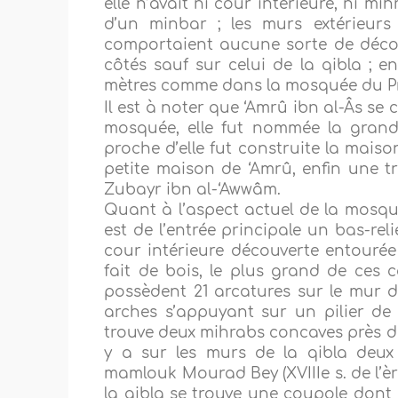
elle n’avait ni cour intérieure, ni m
d’un minbar ; les murs extérieurs
comportaient aucune sorte de décora
côtés sauf sur celui de la qibla ; e
mètres comme dans la mosquée du Pr
Il est à noter que ‘Amrû ibn al-Âs se 
mosquée, elle fut nommée la grand
proche d’elle fut construite la maison
petite maison de ‘Amrû, enfin une 
Zubayr ibn al-‘Awwâm.
Quant à l’aspect actuel de la mosquée
est de l’entrée principale un bas-rel
cour intérieure découverte entourée
fait de bois, le plus grand de ces c
possèdent 21 arcatures sur le mur d
arches s’appuyant sur un pilier de
trouve deux mihrabs concaves près de
y a sur les murs de la qibla deu
mamlouk Mourad Bey (XVIIIe s. de l’èr
la qibla se trouve une coupole dont 