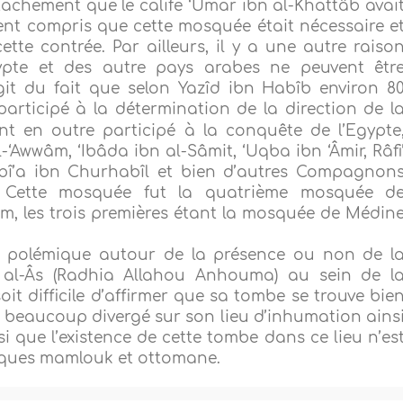
achement que le calife ‘Umar ibn al-Khattâb avai
ment compris que cette mosquée était nécessaire e
tte contrée. Par ailleurs, il y a une autre raiso
ypte et des autre pays arabes ne peuvent êtr
git du fait que selon Yazîd ibn Habîb environ 8
participé à la détermination de la direction de l
nt en outre participé à la conquête de l’Egypte
‘Awwâm, ‘Ibâda ibn al-Sâmit, ‘Uqba ibn ‘Âmir, Râfi
abî’a ibn Churhabîl et bien d’autres Compagnon
. Cette mosquée fut la quatrième mosquée d
lam, les trois premières étant la mosquée de Médin
une polémique autour de la présence ou non de l
 al-Âs (Radhia Allahou Anhouma) au sein de l
 soit difficile d’affirmer que sa tombe se trouve bie
t beaucoup divergé sur son lieu d’inhumation ains
si que l’existence de cette tombe dans ce lieu n’es
oques mamlouk et ottomane.