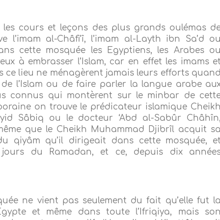
 les cours et leçons des plus grands oulémas d
ve l’imam al-Châfi’î, l’imam al-Layth ibn Sa’d o
Dans cette mosquée les Egyptiens, les Arabes o
ux à embrasser l’Islam, car en effet les imams e
 ce lieu ne ménagèrent jamais leurs efforts quan
 de l’Islam ou de faire parler la langue arabe au
lus connus qui montèrent sur le minbar de cett
oraine on trouve le prédicateur islamique Cheik
id Sâbiq ou le docteur ‘Abd al-Sabûr Châhîn
e même que le Cheikh Muhammad Djibrîl acquit s
du qiyâm qu’il dirigeait dans cette mosquée, e
 jours du Ramadan, et ce, depuis dix année
ée ne vient pas seulement du fait qu’elle fut l
gypte et même dans toute l’Ifriqiya, mais so