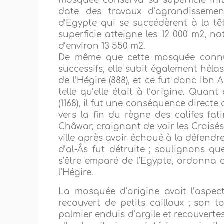
mosquée conserva sa superficie initi
date des travaux d’agrandissement
d’Egypte qui se succédèrent à la têt
superficie atteigne les 12 000 m2, no
d’environ 13 550 m2.
De même que cette mosquée connut
successifs, elle subit également héla
de l’Hégire (888), et ce fut donc Ib
telle qu’elle était à l’origine. Quan
(1168), il fut une conséquence directe
vers la fin du règne des califes fati
Châwar, craignant de voir les Croisés 
ville après avoir échoué à la défendr
d’al-Âs fut détruite ; soulignons qu
s’être emparé de l’Egypte, ordonna 
l’Hégire.
La mosquée d’origine avait l’aspect 
recouvert de petits cailloux ; son t
palmier enduis d’argile et recouverte