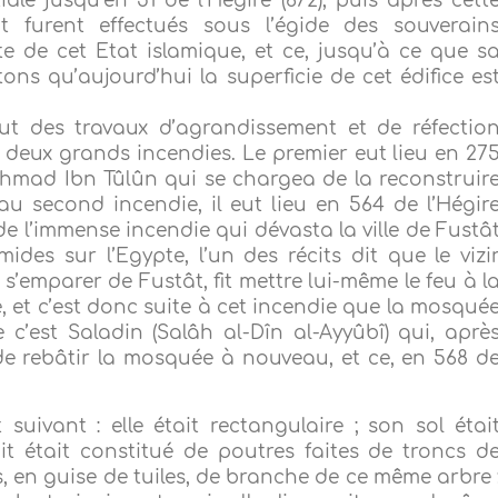
ale jusqu’en 51 de l’Hégire (672), puis après cett
 furent effectués sous l’égide des souverain
e de cet Etat islamique, et ce, jusqu’à ce que s
tons qu’aujourd’hui la superficie de cet édifice es
 des travaux d’agrandissement et de réfectio
s deux grands incendies. Le premier eut lieu en 27
n Ahmad Ibn Tûlûn qui se chargea de la reconstruir
t au second incendie, il eut lieu en 564 de l’Hégir
 de l’immense incendie qui dévasta la ville de Fustâ
mides sur l’Egypte, l’un des récits dit que le vizi
s’emparer de Fustât, fit mettre lui-même le feu à l
e, et c’est donc suite à cet incendie que la mosqué
e c’est Saladin (Salâh al-Dîn al-Ayyûbî) qui, aprè
de rebâtir la mosquée à nouveau, et ce, en 568 d
suivant : elle était rectangulaire ; son sol étai
oit était constitué de poutres faites de troncs d
s, en guise de tuiles, de branche de ce même arbre 