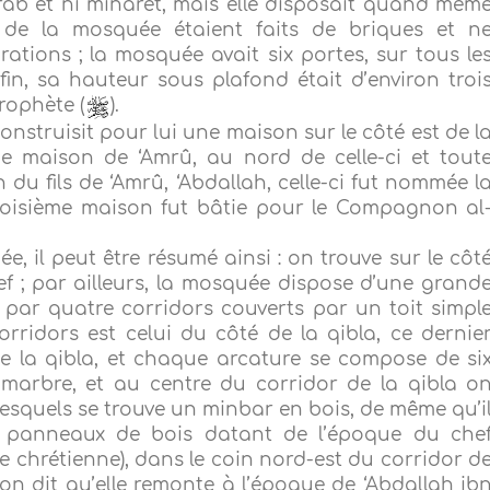
ihrab et ni minaret, mais elle disposait quand mêm
 de la mosquée étaient faits de briques et n
tions ; la mosquée avait six portes, sur tous le
nfin, sa hauteur sous plafond était d’environ troi
ophète (
).
construisit pour lui une maison sur le côté est de l
e maison de ‘Amrû, au nord de celle-ci et tout
 du fils de ‘Amrû, ‘Abdallah, celle-ci fut nommée l
troisième maison fut bâtie pour le Compagnon al
, il peut être résumé ainsi : on trouve sur le côt
ief ; par ailleurs, la mosquée dispose d’une grand
 par quatre corridors couverts par un toit simpl
orridors est celui du côté de la qibla, ce dernie
e la qibla, et chaque arcature se compose de si
 marbre, et au centre du corridor de la qibla o
squels se trouve un minbar en bois, de même qu’i
x panneaux de bois datant de l’époque du che
e chrétienne), dans le coin nord-est du corridor d
on dit qu’elle remonte à l’époque de ‘Abdallah ib