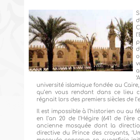
S
d
C
l
p
d
o
v
a
‘
université islamique fondée au Caire, 
qu’en vous rendant dans ce lieu ch
régnait lors des premiers siècles de l
Il est impossible à l’historien ou au 
en l’an 20 de l’Hégire (641 de l’ère
ancienne mosquée dont la direction 
directive du Prince des croyants, ‘