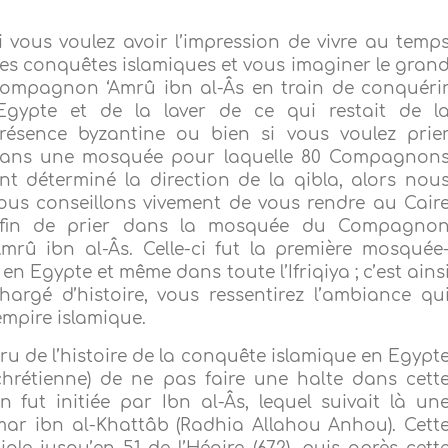
i vous voulez avoir l’impression de vivre au temp
es conquêtes islamiques et vous imaginer le gran
ompagnon ‘Amrû ibn al-Âs en train de conquéri
’Egypte et de la laver de ce qui restait de l
résence byzantine ou bien si vous voulez prie
ans une mosquée pour laquelle 80 Compagnon
nt déterminé la direction de la qibla, alors nou
ous conseillons vivement de vous rendre au Cair
fin de prier dans la mosquée du Compagno
Amrû ibn al-Âs. Celle-ci fut la première mosquée
en Egypte et même dans toute l’Ifriqiya ; c’est ains
argé d’histoire, vous ressentirez l’ambiance qu
’empire islamique.
féru de l’histoire de la conquête islamique en Egypt
 chrétienne) de ne pas faire une halte dans cett
fut initiée par Ibn al-Âs, lequel suivait là un
Umar ibn al-Khattâb (Radhia Allahou Anhou). Cett