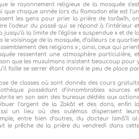
 que le rayonnement religieux de la mosquée s’es
nsi que chaque année lors du Ramadan elle est l’u
sent les gens pour prier la prière de tarâwîh, o
ère l’odeur du passé qui se répand à l’intérieur e
jusqu’à la limite de l’église « suspendue » et de l
le voisinage de la mosquée, d’ailleurs ce quartie
ssemblement des religions » ; ainsi, ceux qui prien
squée ressentent une atmosphère particulière, e
aison que les musulmans insistent beaucoup pour 
u’il faille se serrer étant donné le peu de place pa
se de classes où sont donnés des cours gratuit
liothèque possédant d’innombrables sources e
abrite en son sein des bureaux dédiés aux action
ibuer l’argent de la Zakât et des dons, enfin l
ssi un lieu où des oulémas dispensent leur
mple, entre bien d’autres, du docteur Ismâ’îl al
ait le prêche de la prière du vendredi dans cett