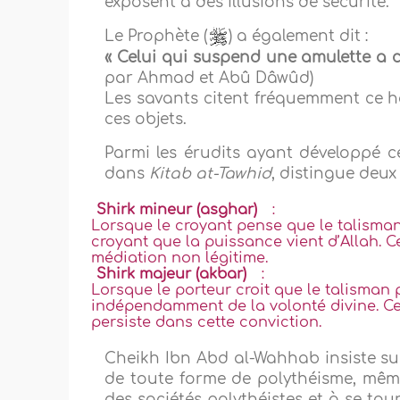
exposent à des illusions de sécurité.
Le Prophète (
) a également dit :
« Celui qui suspend une amulette a
par Ahmad et Abû Dâwûd)
Les savants citent fréquemment ce ha
ces objets.
Parmi les érudits ayant développé c
dans
Kitab at-Tawhid
, distingue deux 
Shirk mineur (asghar)
:
Lorsque le croyant pense que le talisma
croyant que la puissance vient d’Allah. C
médiation non légitime.
Shirk majeur (akbar)
:
Lorsque le porteur croit que le talisma
indépendamment de la volonté divine. Cett
persiste dans cette conviction.
Cheikh Ibn Abd al-Wahhab insiste sur l
de toute forme de polythéisme, même s
des sociétés polythéistes et à se tou