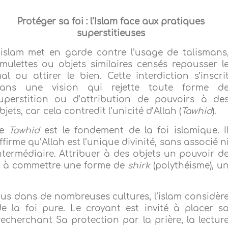
Protéger sa foi : l’Islam face aux pratiques
superstitieuses
’islam met en garde contre l’usage de talismans
mulettes ou objets similaires censés repousser l
al ou attirer le bien. Cette interdiction s’inscri
ans une vision qui rejette toute forme d
uperstition ou d’attribution de pouvoirs à de
bjets, car cela contredit l’unicité d’Allah (
Tawhid
).
Le
Tawhid
est le fondement de la foi islamique. I
ffirme qu’Allah est l’unique divinité, sans associé n
ntermédiaire. Attribuer à des objets un pouvoir d
nt à commettre une forme de
shirk
(polythéisme), u
us dans de nombreuses cultures, l’islam considèr
 la foi pure. Le croyant est invité à placer s
cherchant Sa protection par la prière, la lectur