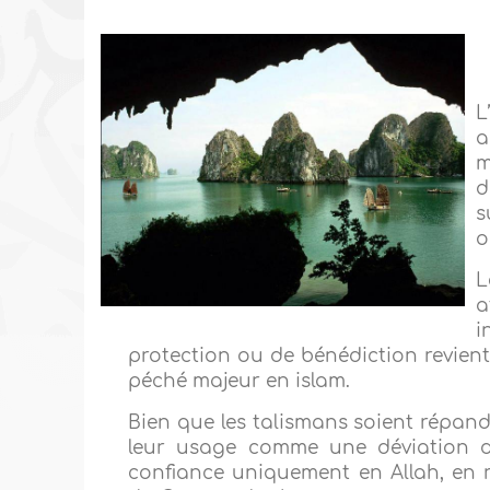
L
a
m
d
s
o
a
i
protection ou de bénédiction revie
péché majeur en islam.
Bien que les talismans soient répand
leur usage comme une déviation de
confiance uniquement en Allah, en re