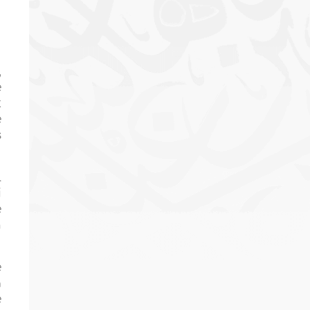
,
e
t
e
s
l
i
e
n
e
a
e