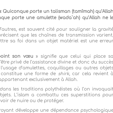
« Quiconque porte un talisman (tamîmah)
qu’Alla
nque porte une amulette (wada`ah) qu’Allah ne l
utres, est souvent cité pour souligner la gravit
récisent que les chaînes de transmission varient
ettre sa foi dans un objet matériel est une erreu
 point son vœu
» signifie que celui qui place s
être privé de l’assistance divine et donc du succè
, l’usage d’amulettes, coquillages ou autres objet
n constitue une forme de
shirk
, car cela revient 
appartenant exclusivement à Allah.
dans les traditions polythéistes où l’on invoquai
bjets. L’islam a combattu ces superstitions pou
uvoir de nuire ou de protéger.
 croyant développe une dépendance psychologiqu