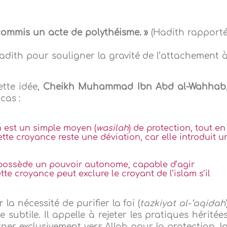
 commis un acte
de
polythéisme
. »
(Hadith rapport
dith pour souligner la gravité de l’attachement 
ette idée,
Cheikh Muhammad Ibn Abd al-Wahhab
cas :
n est un simple moyen (
wasilah
) de protection, tout en
ette croyance reste une déviation, car elle introduit u
n possède un pouvoir autonome, capable d’agir
e croyance peut exclure le croyant de l’islam s’il
a nécessité de purifier la foi (
tazkiyat al-‘aqidah
ubtile. Il appelle à rejeter les pratiques héritée
rner exclusivement vers Allah pour la protection, l