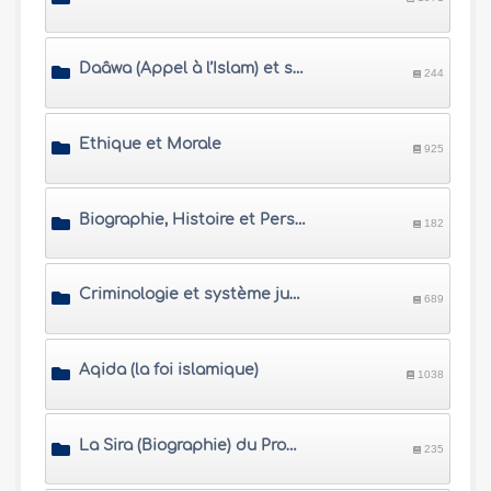
Daâwa (Appel à l’Islam) et ses moyens
244
Ethique et Morale
925
Biographie, Histoire et Personnalités
182
Criminologie et système judiciaire islamique
689
Aqida (la foi islamique)
1038
La Sira (Biographie) du Prophète Salla Allahou Alaihi wa Sallam
235