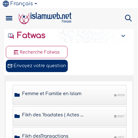
Français
Fatwas
Recherche Fatwas
Envoyez votre question
Femme et Famille en Islam
4026
Fikh des 'Ibadates ( Actes de culte )
5507
Fikh desTransactions
1971