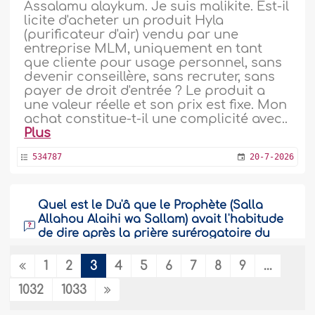
Assalamu alaykum. Je suis malikite. Est-il
licite d'acheter un produit Hyla
(purificateur d'air) vendu par une
entreprise MLM, uniquement en tant
que cliente pour usage personnel, sans
devenir conseillère, sans recruter, sans
payer de droit d'entrée ? Le produit a
une valeur réelle et son prix est fixe. Mon
achat constitue-t-il une complicité avec..
Plus
534787
20-7-2026
Quel est le Du'â que le Prophète (Salla
Allahou Alaihi wa Sallam) avait l'habitude
de dire après la prière surérogatoire du
fajr ?
1
2
3
4
5
6
7
8
9
...
Il paraît que le prophète Mouhamad sws
faisait une prière surérogatoire suivi d'un
1032
1033
dua après l'appel à la prière de Fadjr et