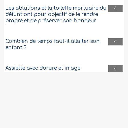
Les ablutions et la toilette mortuaire du
4
défunt ont pour objectif de le rendre
propre et de préserver son honneur
Combien de temps faut-il allaiter son
4
enfant ?
Assiette avec dorure et image
4
Il jeûne un jour sur deux alors que son
4
beau-père est son hôte
Prière de l'éclipse
4