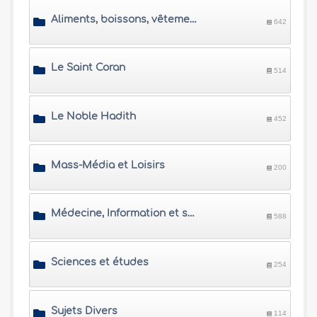
Aliments, boissons, vêtements et ornements
642
Le Saint Coran
514
Le Noble Hadith
452
Mass-Média et Loisirs
200
Médecine, Information et sujets contemporains
588
Sciences et études
254
Sujets Divers
114