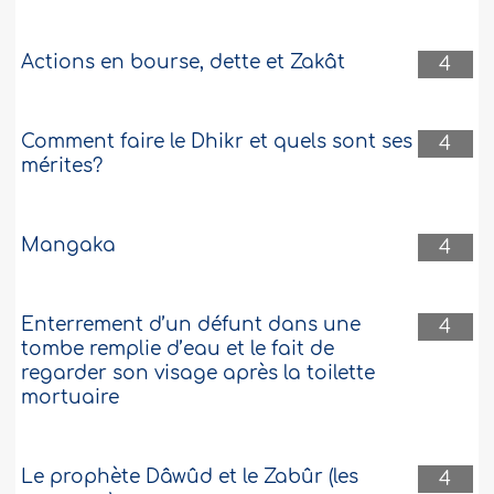
extensions de cheveux ? Je précise que
je ne pose pas ces faux cheveux.
Actions en bourse, dette et Zakât
J’aimerais savoir s’il m’est permis de
4
m’occuper de ces clientes qui les
portent. Comme colorés, couper, ces
faux cheveux ou autre. Je ne conseille
Comment faire le Dhikr et quels sont ses
4
pas ces rajouts ni ne procède à les
mérites?
mettre..
Plus
534793
20-7-2026
Mangaka
4
Enterrement d’un défunt dans une
4
tombe remplie d’eau et le fait de
regarder son visage après la toilette
mortuaire
Le prophète Dâwûd et le Zabûr (les
4