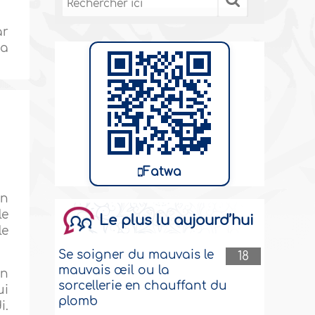
ar
ha
Fatwa
en
le
Le plus lu aujourd’hui
le
Se soigner du mauvais le
18
mauvais œil ou la
un
sorcellerie en chauffant du
ui
plomb
i.