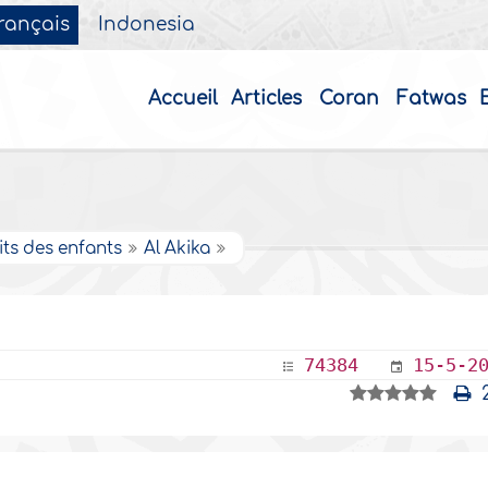
rançais
Indonesia
Accueil
Articles
Coran
Fatwas
its des enfants
Al Akika
74384
15-5-2
2