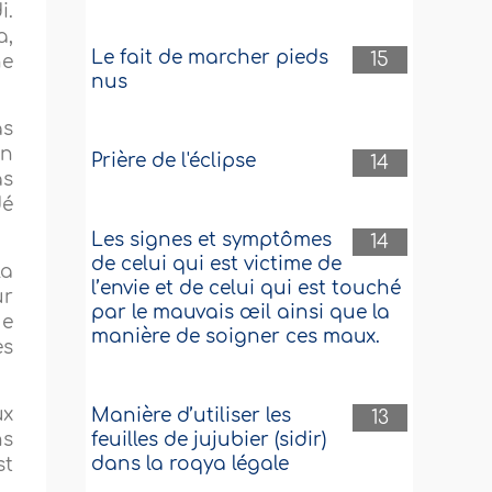
i.
a,
Le fait de marcher pieds
15
ne
nus
as
n
Prière de l'éclipse
14
as
dé
Les signes et symptômes
14
de celui qui est victime de
la
l’envie et de celui qui est touché
ur
par le mauvais œil ainsi que la
ue
manière de soigner ces maux.
es
ux
Manière d’utiliser les
13
feuilles de jujubier (sidir)
ns
dans la roqya légale
st