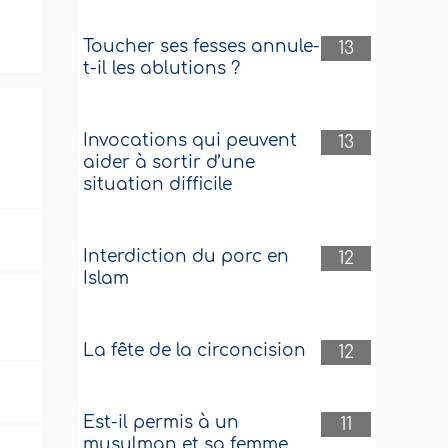
Toucher ses fesses annule-
13
t-il les ablutions ?
Invocations qui peuvent
13
aider à sortir d’une
situation difficile
Interdiction du porc en
12
Islam
La fête de la circoncision
12
Est-il permis à un
11
musulman et sa femme