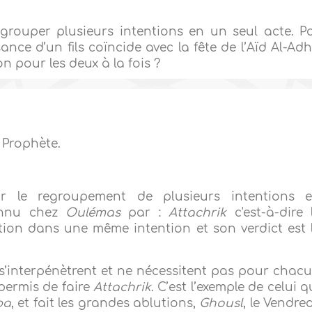
regrouper plusieurs intentions en un seul acte. P
ance d’un fils coïncide avec la fête de l’Aïd Al-Ad
on pour les deux à la fois ?
 Prophète.
r le regroupement de plusieurs intentions 
onnu chez
Oulémas
par :
Attachrik
c'est-à-dire 
ion dans une même intention et son verdict est 
i s’interpénètrent et ne nécessitent pas pour chac
 permis de faire
Attachrik
. C’est l’exemple de celui q
ba
, et fait les grandes ablutions,
Ghousl
, le Vendred