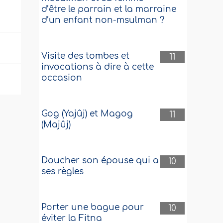
s
d’être le parrain et la marraine
d’un enfant non-msulman ?
Visite des tombes et
11
invocations à dire à cette
occasion
Gog (Yajûj) et Magog
11
(Majûj)
Doucher son épouse qui a
10
ses règles
Porter une bague pour
10
éviter la Fitna