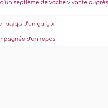
t d’un septième de vache vivante auprè
la ʿaqīqa d’un garçon
mpagnée d'un repas