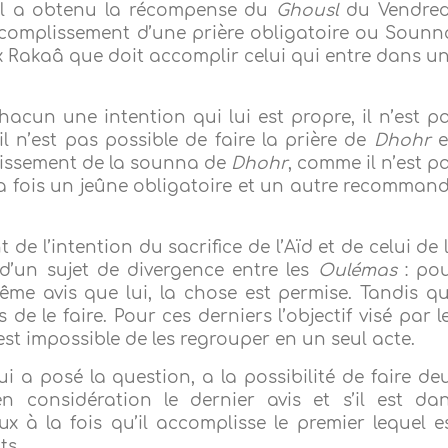
et il a obtenu la récompense du
Ghousl
du Vendred
’accomplissement d’une prière obligatoire ou Sounn
ux Rakaâ que doit accomplir celui qui entre dans u
acun une intention qui lui est propre, il n’est p
l n’est pas possible de faire la prière de
Dhohr
e
plissement de la sounna de
Dhohr
, comme il n’est p
 la fois un jeûne obligatoire et un autre recomman
e l’intention du sacrifice de l’Aïd et de celui de 
 d’un sujet de divergence entre les
Oulémas
: po
me avis que lui, la chose est permise. Tandis q
 de le faire. Pour ces derniers l’objectif visé par l
 est impossible de les regrouper en un seul acte.
ui a posé la question, a la possibilité de faire de
en considération le dernier avis et s’il est da
eux à la fois qu’il accomplisse le premier lequel e
ts.