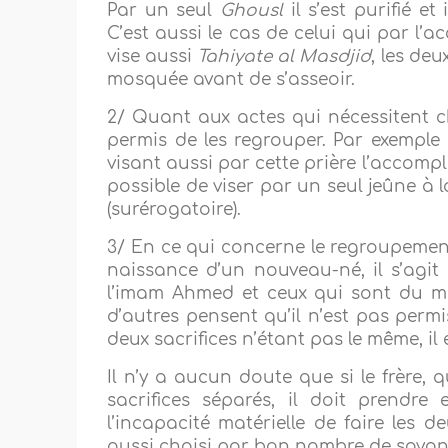
Par un seul
Ghousl
il s’est purifié 
C’est aussi le cas de celui qui par l
vise aussi
Tahiyate al Masdjid
, les de
mosquée avant de s’asseoir.
2/ Quant aux actes qui nécessitent ch
permis de les regrouper. Par exemple i
visant aussi par cette prière l’accom
possible de viser par un seul jeûne à
(surérogatoire).
3/ En ce qui concerne le regroupement d
naissance d’un nouveau-né, il s’agit
l’imam Ahmed et ceux qui sont du mê
d’autres pensent qu’il n’est pas permis
deux sacrifices n’étant pas le même, il
Il n’y a aucun doute que si le frère, q
sacrifices séparés, il doit prendre 
l’incapacité matérielle de faire les d
aussi choisi par bon nombre de savan