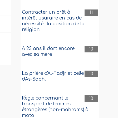
Contracter un prêt à
11
intérêt usuraire en cas de
nécessité : la position de la
religion
e
A 23 ans il dort encore
10
avec sa mère
La prière d'Al-Fadjr et celle
10
d'As-Sobh.
Règle concernant le
10
transport de femmes
étrangères (non-mahrams) à
moto