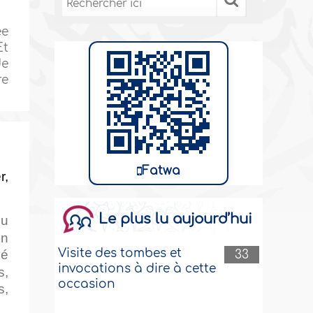
ée
Et
de
re
Fatwa
r,
Le plus lu aujourd’hui
du
un
Visite des tombes et
vé
33
invocations à dire à cette
s,
occasion
s,