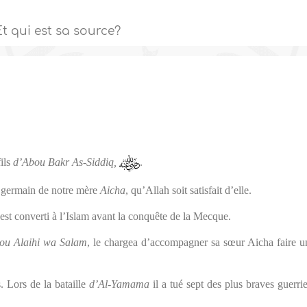
t qui est sa source?
fils
d’Abou Bakr
As-Siddiq,
.
ère germain de notre mère
Aicha
, qu’Allah soit satisfait d’elle.
’est converti à l’Islam avant la conquête de la Mecque.
hou Alaihi wa Salam
, le chargea d’accompagner sa sœur Aicha faire u
s. Lors de la bataille
d’Al-Yamama
il a tué sept des plus braves guerrie