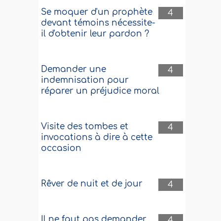
Se moquer d'un prophète
4
devant témoins nécessite-
il d'obtenir leur pardon ?
Demander une
4
indemnisation pour
réparer un préjudice moral
Visite des tombes et
4
invocations à dire à cette
occasion
Rêver de nuit et de jour
4
Il ne faut pas demander
4