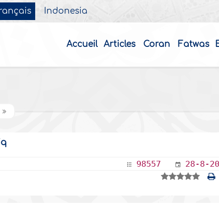
rançais
Indonesia
Accueil
Articles
Coran
Fatwas
iq
98557
28-8-2