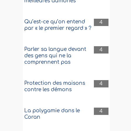
meilleures aumônes
Qu’est-ce qu’on entend
4
par « le premier regard » ?
Parler sa langue devant
4
des gens qui ne la
comprennent pas
Protection des maisons
4
contre les démons
La polygamie dans le
4
Coran