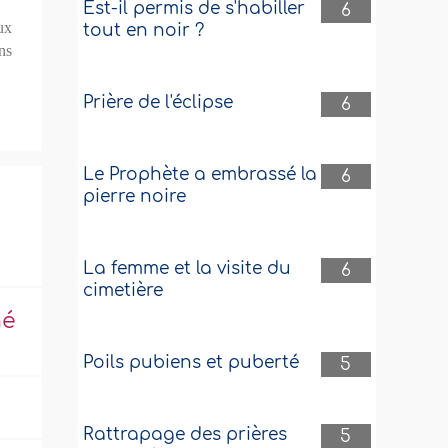
Est-il permis de s'habiller
6
ux
tout en noir ?
ns
Prière de l'éclipse
6
Le Prophète a embrassé la
6
pierre noire
La femme et la visite du
6
cimetière
né
Poils pubiens et puberté
5
Rattrapage des prières
5