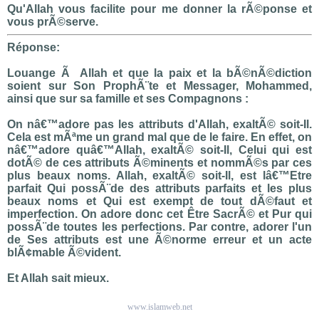
Qu'Allah vous facilite pour me donner la rÃ©ponse et
vous prÃ©serve.
Réponse:
Louange Ã Allah et que la paix et la bÃ©nÃ©diction
soient sur Son ProphÃ¨te et Messager, Mohammed,
ainsi que sur sa famille et ses Compagnons :
On nâ€™adore pas les attributs d'Allah, exaltÃ© soit-Il.
Cela est mÃªme un grand mal que de le faire. En effet, on
nâ€™adore quâ€™Allah, exaltÃ© soit-Il, Celui qui est
dotÃ© de ces attributs Ã©minents et nommÃ©s par ces
plus beaux noms. Allah, exaltÃ© soit-Il, est lâ€™Etre
parfait Qui possÃ¨de des attributs parfaits et les plus
beaux noms et Qui est exempt de tout dÃ©faut et
imperfection. On adore donc cet Être SacrÃ© et Pur qui
possÃ¨de toutes les perfections. Par contre, adorer l'un
de Ses attributs est une Ã©norme erreur et un acte
blÃ¢mable Ã©vident.
Et Allah sait mieux.
www.islamweb.net