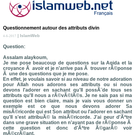
Questionnement autour des attributs divin
| IslamWeb
4-6-2017
Question:
Assalam alaykoum,
Je me pose beaucoup de questions sur la Aqida et la
croyance Ã avoir et je n'arrive pas Ã trouver rÃ©ponse
Ã une des questions que je me pose.
En effet, je voulais savoir si au niveau de notre adoration
pour Allah nous adorons ses attributs ou si nous
devons l'adorer en sachant qu'Il possÃ¨de tous ses
attributs qu'Il nous a rÃ©vÃ©lÃ©s. Je ne sais pas si ma
question est bien claire, mais je vais vous donner un
exemple est ce que nous devons adorer Sa
misÃ©ricorde qui est Son attribut ou l'adorer en sachant
qu'Il s'est attribuÃ© la misÃ©ricorde. J'ai peur d'Ãªtre
dans une grave situation en n'ayant pas de rÃ©ponse Ã
cette question et donc d'Ãªtre Ã©garÃ© voir
mÃ©crÃ©ant.