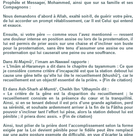
Prophète et Messager, Mohammed, ainsi que sur sa famille et ses
Compagnons :
Nous demandons d’abord à Allah, exalté soit-Il, de guérir votre père,
de lui accorder un prompt rétablissement, car Il est Celui qui entend
et exauce.
Ensuite, si votre père — comme vous l’avez mentionné — ressent
une douleur intense en position assise ou lors de la prosternation, il
lui est permis de prier assis sur une chaise et d’incliner son buste
pour la prosternation, sans être tenu d’assumer une assise ou une
prosternation qui lui causerait une peine ou une souffrance.
Dans Al-Majmû‘, l’imam an-Nawawî rapporte :
« L’Imâm al-Harameyn a dit dans le chapitre du tayammum : Ce que
je considère comme critère d’incapacité est que la station debout lui
cause une gêne telle qu’elle lui ôte le recueillement (khushû‘), car le
recueillement est un objectif essentiel de la prière. » (Fin de citation)
Et dans Ash-Sharh al-Mumti‘, Cheikh Ibn ‘Uthaymîn dit :
« Le critère de la gêne est la disparition du recueillement ; le
recueillement consiste en la présence du cœur et la tranquillité.
Ainsi, si en se tenant debout il est pris d’une grande agitation, perd
sa sérénité, et souhaite ardemment arriver à la fin de la Fâtiha pour
pouvoir s’incliner tant l’effort lui pèse, alors la station debout lui est
pénible ; il priera donc assis. » (Fin de citation)
Ainsi, tout pilier de la prière dont l’accomplissement selon la forme
exigée par la Loi devient pénible pour le fidèle peut être remplacé
par une autre posture exempte de difficulté, en vue d’écarter la gêne