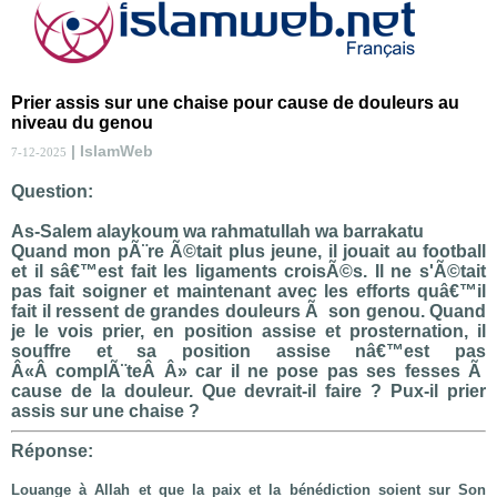
Prier assis sur une chaise pour cause de douleurs au
niveau du genou
| IslamWeb
7-12-2025
Question:
As-Salem alaykoum wa rahmatullah wa barrakatu
Quand mon pÃ¨re Ã©tait plus jeune, il jouait au football
et il sâ€™est fait les ligaments croisÃ©s. Il ne s'Ã©tait
pas fait soigner et maintenant avec les efforts quâ€™il
fait il ressent de grandes douleurs Ã son genou. Quand
je le vois prier, en position assise et prosternation, il
souffre et sa position assise nâ€™est pas
Â«Â complÃ¨teÂ Â» car il ne pose pas ses fesses Ã
cause de la douleur. Que devrait-il faire ? Pux-il prier
assis sur une chaise ?
Réponse:
Louange à Allah et que la paix et la bénédiction soient sur Son