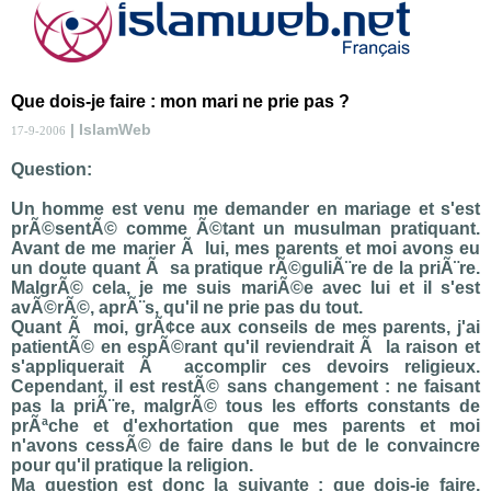
Que dois-je faire : mon mari ne prie pas ?
| IslamWeb
17-9-2006
Question:
Un homme est venu me demander en mariage et s'est
prÃ©sentÃ© comme Ã©tant un musulman pratiquant.
Avant de me marier Ã lui, mes parents et moi avons eu
un doute quant Ã sa pratique rÃ©guliÃ¨re de la priÃ¨re.
MalgrÃ© cela, je me suis mariÃ©e avec lui et il s'est
avÃ©rÃ©, aprÃ¨s, qu'il ne prie pas du tout.
Quant Ã moi, grÃ¢ce aux conseils de mes parents, j'ai
patientÃ© en espÃ©rant qu'il reviendrait Ã la raison et
s'appliquerait Ã accomplir ces devoirs religieux.
Cependant, il est restÃ© sans changement : ne faisant
pas la priÃ¨re, malgrÃ© tous les efforts constants de
prÃªche et d'exhortation que mes parents et moi
n'avons cessÃ© de faire dans le but de le convaincre
pour qu'il pratique la religion.
Ma question est donc la suivante : que dois-je faire,