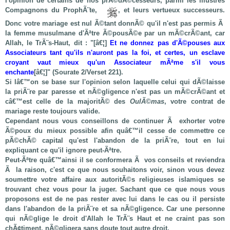
l'opinion de certains de nos prÃ©dÃ©cesseurs, parmi les illustres
Compagnons du ProphÃ¨te,
, et leurs vertueux successeurs.
Donc votre mariage est nul Ã©tant donnÃ© qu'il n'est pas permis Ã
la femme musulmane d'Ãªtre Ã©pousÃ©e par un mÃ©crÃ©ant, car
Allah, le TrÃ¨s-Haut, dit : "[â€¦]
Et ne donnez pas d'Ã©pouses aux
Associateurs tant qu'ils n'auront pas la foi, et certes, un esclave
croyant vaut mieux qu'un Associateur mÃªme s'il vous
enchante
[â€¦]" (Sourate 2/Verset 221).
Si lâ€™on se base sur l'opinion selon laquelle celui qui dÃ©laisse
la priÃ¨re par paresse et nÃ©gligence n'est pas un mÃ©crÃ©ant et
câ€™est celle de la majoritÃ© des
OulÃ©mas
, votre contrat de
mariage reste toujours valide.
Cependant nous vous conseillons de continuer Ã exhorter votre
Ã©poux du mieux possible afin quâ€™il cesse de commettre ce
pÃ©chÃ© capital qu'est l'abandon de la priÃ¨re, tout en lui
expliquant ce qu'il ignore peut-Ãªtre.
Peut-Ãªtre quâ€™ainsi il se conformera Ã vos conseils et reviendra
Ã la raison, c'est ce que nous souhaitons voir, sinon vous devez
soumettre votre affaire aux autoritÃ©s religieuses islamiques se
trouvant chez vous pour la juger. Sachant que ce que nous vous
proposons est de ne pas rester avec lui dans le cas ou il persiste
dans l'abandon de la priÃ¨re et sa nÃ©gligence. Car une personne
qui nÃ©glige le droit d'Allah le TrÃ¨s Haut et ne craint pas son
chÃ¢timent, nÃ©gligera sans doute tout autre droit.