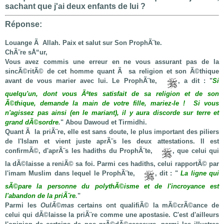
sachant que j'ai deux enfants de lui ?
Réponse:
Louange Ã Allah. Paix et salut sur Son ProphÃ¨te.
ChÃ¨re sÅ“ur,
Vous avez commis une erreur en ne vous assurant pas de la
sincÃ©ritÃ© de cet homme quant Ã sa religion et son Ã©thique
avant de vous marier avec lui. Le ProphÃ¨te,
, a dit : "
Si
quelqu'un, dont vous Ãªtes satisfait de sa religion et de son
Ã©thique, demande la main de votre fille, mariez-le ! Si vous
n'agissez pas ainsi (en le mariant), il y aura discorde sur terre et
grand dÃ©sordre
.
" Abou Dawoud et Tirmidhi.
Quant Ã la priÃ¨re, elle est sans doute, le plus important des piliers
de l'Islam et vient juste aprÃ¨s les deux attestations. Il est
confirmÃ©, d'aprÃ¨s les hadiths du ProphÃ¨te,
, que celui qui
la dÃ©laisse a reniÃ© sa foi. Parmi ces hadiths, celui rapportÃ© par
l'imam Muslim dans lequel le ProphÃ¨te,
, dit : "
La ligne qui
sÃ©pare la personne du polythÃ©isme et de l'incroyance est
l'abandon de la priÃ¨re
.
"
Parmi les
OulÃ©mas
certains ont qualifiÃ© la mÃ©crÃ©ance de
celui qui dÃ©laisse la priÃ¨re comme une apostasie. C'est d'ailleurs