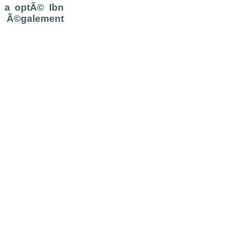
l a optÃ© Ibn
t Ã©galement