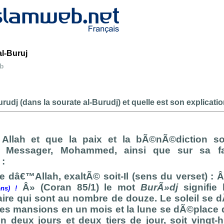
l-Buruj
eb
urudj (dans la sourate al-Burudj) et quelle est son explicati
llah et que la paix et la bÃ©nÃ©diction so
t Messager, Mohammed, ainsi que sur sa fa
:
e dâ€™Allah, exaltÃ© soit-Il (sens du verset) : 
Â» (Coran 85/1) le mot
BurÃ»dj
signifie
ons) !
naire qui sont au nombre de douze. Le soleil se
es mansions en un mois et la lune se dÃ©place
en deux jours et deux tiers de jour, soit vingt-