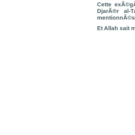
Cette exÃ©g
DjarÃ®r al-
mentionnÃ©s 
Et Allah sait 