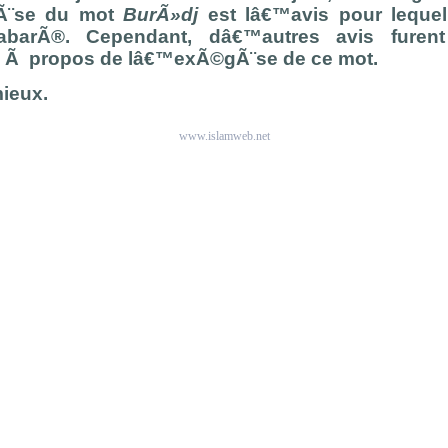
Ã¨se du mot
BurÃ»dj
est lâ€™avis pour leque
TabarÃ®. Cependant, dâ€™autres avis furen
Ã propos de lâ€™exÃ©gÃ¨se de ce mot.
mieux.
www.islamweb.net