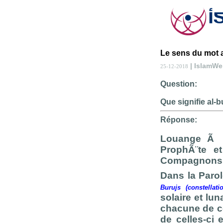
Le sens du mot a
| IslamW
25-12-2018
Question:
Que signifie al-b
Réponse:
Louange Ã A
ProphÃ¨te e
Compagnons 
Dans la Parol
Burujs (constellati
solaire et lu
chacune de c
de celles-ci 