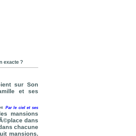
on exacte ?
ient sur Son
mille et ses
Â«
Par le ciel et ses
 les mansions
 dÃ©place dans
 dans chacune
huit mansions.