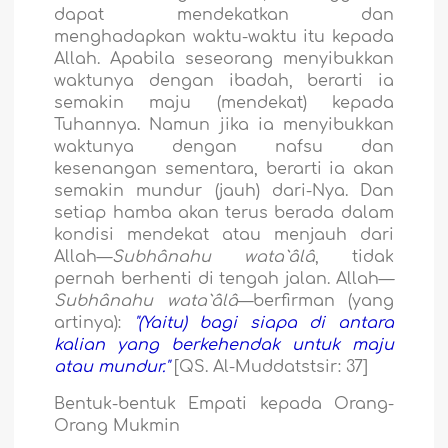
dapat mendekatkan dan
menghadapkan waktu-waktu itu kepada
Allah. Apabila seseorang menyibukkan
waktunya dengan ibadah, berarti ia
semakin maju (mendekat) kepada
Tuhannya. Namun jika ia menyibukkan
waktunya dengan nafsu dan
kesenangan sementara, berarti ia akan
semakin mundur (jauh) dari-Nya. Dan
setiap hamba akan terus berada dalam
kondisi mendekat atau menjauh dari
Allah—
Subhânahu wata`âlâ
, tidak
pernah berhenti di tengah jalan. Allah—
Subhânahu wata`âlâ
—berfirman (yang
artinya):
"(Yaitu) bagi siapa di antara
kalian yang berkehendak untuk maju
atau mundur."
[QS. Al-Muddatstsir: 37]
Bentuk-bentuk Empati kepada Orang-
Orang Mukmin