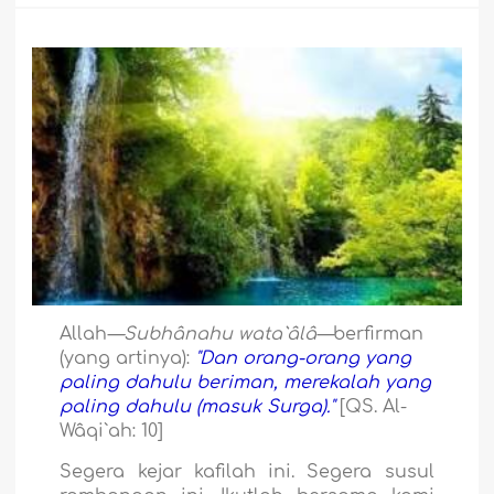
Allah
—Subhânahu wata`âlâ—
berfirman
(yang artinya):
"Dan orang-orang yang
paling dahulu beriman, merekalah yang
paling dahulu (masuk Surga)."
[QS. Al-
Wâqi`ah: 10]
Segera kejar kafilah ini. Segera susul