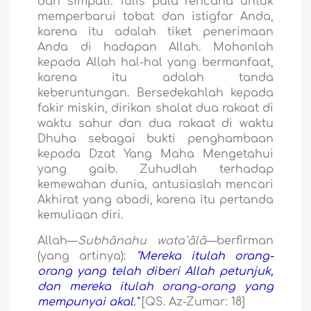
dan simpati. Tulis pula rencana untuk
memperbarui tobat dan istigfar Anda,
karena itu adalah tiket penerimaan
Anda di hadapan Allah. Mohonlah
kepada Allah hal-hal yang bermanfaat,
karena itu adalah tanda
keberuntungan. Bersedekahlah kepada
fakir miskin, dirikan shalat dua rakaat di
waktu sahur dan dua rakaat di waktu
Dhuha sebagai bukti penghambaan
kepada Dzat Yang Maha Mengetahui
yang gaib. Zuhudlah terhadap
kemewahan dunia, antusiaslah mencari
Akhirat yang abadi, karena itu pertanda
kemuliaan diri.
Allah—
Subhânahu wata`âlâ
—berfirman
(yang artinya):
"Mereka itulah orang-
orang yang telah diberi Allah petunjuk,
dan mereka itulah orang-orang yang
mempunyai akal."
[QS. Az-Zumar: 18]