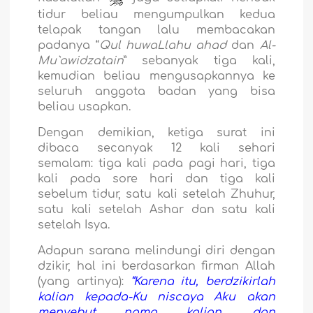
tidur beliau mengumpulkan kedua
telapak tangan lalu membacakan
padanya “
Qul huwaLlahu ahad
dan
Al-
Mu`awidzatain
” sebanyak tiga kali,
kemudian beliau mengusapkannya ke
seluruh anggota badan yang bisa
beliau usapkan.
Dengan demikian, ketiga surat ini
dibaca secanyak 12 kali sehari
semalam: tiga kali pada pagi hari, tiga
kali pada sore hari dan tiga kali
sebelum tidur, satu kali setelah Zhuhur,
satu kali setelah Ashar dan satu kali
setelah Isya.
Adapun sarana melindungi diri dengan
dzikir, hal ini berdasarkan firman Allah
(yang artinya):
“Karena itu, berdzikirlah
kalian kepada-Ku niscaya Aku akan
menyebut nama kalian, dan