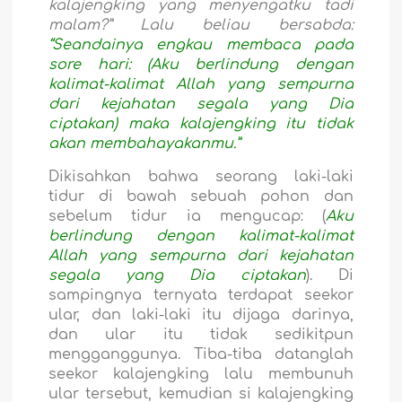
kalajengking yang menyengatku tadi
malam?” Lalu beliau bersabda:
“Seandainya engkau membaca pada
sore hari: (Aku berlindung dengan
kalimat-kalimat Allah yang sempurna
dari kejahatan segala yang Dia
ciptakan) maka kalajengking itu tidak
akan membahayakanmu.”
Dikisahkan bahwa seorang laki-laki
tidur di bawah sebuah pohon dan
sebelum tidur ia mengucap: (
Aku
berlindung dengan kalimat-kalimat
Allah yang sempurna dari kejahatan
segala yang Dia ciptakan
). Di
sampingnya ternyata terdapat seekor
ular, dan laki-laki itu dijaga darinya,
dan ular itu tidak sedikitpun
mengganggunya. Tiba-tiba datanglah
seekor kalajengking lalu membunuh
ular tersebut, kemudian si kalajengking