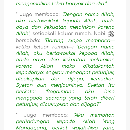
mengamalkan lebih banyak dari dia.”
* Juga membaca:
“Dengan nama Allah,
aku bertawakkal kepada Allah, tiada
daya dan kekuatan melainkan karena
Allah”
, setiapkali keluar rumah. Nabi
bersabda:
“Barang siapa membaca—
ketika keluar rumah—:
‘Dengan nama
Allah, aku bertawakkal kepada Allah,
tiada daya dan kekuatan melainkan
karena Allah’ maka dikatakanlah
kepadanya: engkau mendapat petunjuk,
dicukupkan dan dijaga, kemudian
Syetan pun menjauhinya. Syetan itu
berkata: ‘Bagaimana aku bisa
menggoda seorang yang telah diberi
petunjuk, dicukupkan dan dijaga?”
* Juga membaca:
“Aku memohon
perlindungan kepada Allah Yang
Mahaagung, berkat wajah-Nya yang