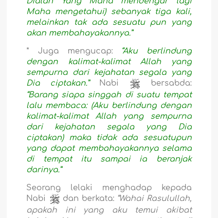
Dialah Yang Maha mendengar lagi
Maha mengetahui) sebanyak tiga kali,
melainkan tak ada sesuatu pun yang
akan membahayakannya.”
* Juga mengucap:
“Aku berlindung
dengan kalimat-kalimat Allah yang
sempurna dari kejahatan segala yang
Dia ciptakan.”
Nabi
bersabda:
“Barang siapa singgah di suatu tempat
lalu membaca: (Aku berlindung dengan
kalimat-kalimat Allah yang sempurna
dari kejahatan segala yang Dia
ciptakan) maka tidak ada sesuatupun
yang dapat membahayakannya selama
di tempat itu sampai ia beranjak
darinya.”
Seorang lelaki menghadap kepada
Nabi
dan berkata:
“Wahai Rasulullah,
apakah ini yang aku temui akibat