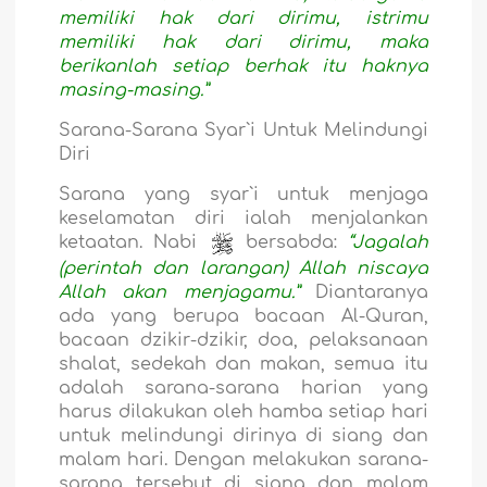
memiliki hak dari dirimu, istrimu
memiliki hak dari dirimu, maka
berikanlah setiap berhak itu haknya
masing-masing.”
Sarana-Sarana Syar`i Untuk Melindungi
Diri
Sarana yang syar`i untuk menjaga
keselamatan diri ialah menjalankan
ketaatan. Nabi
bersabda:
“Jagalah
(perintah dan larangan) Allah niscaya
Allah akan menjagamu.”
Diantaranya
ada yang berupa bacaan Al-Quran,
bacaan dzikir-dzikir, doa, pelaksanaan
shalat, sedekah dan makan, semua itu
adalah sarana-sarana harian yang
harus dilakukan oleh hamba setiap hari
untuk melindungi dirinya di siang dan
malam hari. Dengan melakukan sarana-
sarana tersebut di siang dan malam