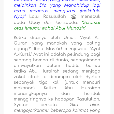
melainkan Dia yang Mahahidup lagi
terus menerus mengurus (makhluk-
Nya).”
Lalu Rasulullah
menepuk
dada Ubay dan bersabda:
“Selamat
atas ilmumu wahai Abul Mundzir.”
Ketika ditanya oleh Umar: “Ayat Al-
Quran yang manakah yang paling
agung?” Ibnu Mas`ûd menjawab: “Ayat
Al-Kursi.” Ayat ini adalah pelindung bagi
seorang hamba di dunia, sebagaimana
diriwayatkan dalam hadits, bahwa
ketika Abu Hurairah sedang menjaga
zakat fitrah ia dihampiri oleh Syetan
sebanyak tiga kali (untuk mencuri
makanan). Ketika Abu Hurairah
menangkapnya dan hendak
menggiringnya ke hadapan Rasulullah,
Syetan berkata:
“Aku akan
mengajarkanmu beberapa kalimat yang