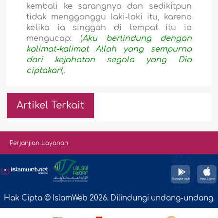
kembali ke sarangnya dan sedikitpun
tidak mengganggu laki-laki itu, karena
ketika ia singgah di tempat itu ia
mengucap: (
Aku berlindung dengan
kalimat-kalimat Allah yang sempurna
dari kejahatan segala yang Dia
ciptakan
).
Artikel Terkait
Perjanjian Layanan
Hak Cipta © IslamWeb 2026. Dilindungi undang-undang.