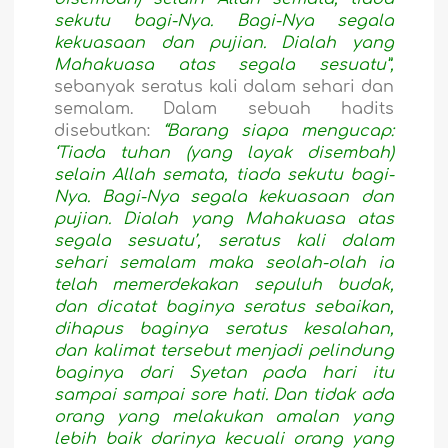
sekutu bagi-Nya. Bagi-Nya segala
kekuasaan dan pujian. Dialah yang
Mahakuasa atas segala sesuatu”,
sebanyak seratus kali dalam sehari dan
semalam. Dalam sebuah hadits
disebutkan:
“Barang siapa mengucap:
‘Tiada tuhan (yang layak disembah)
selain Allah semata, tiada sekutu bagi-
Nya. Bagi-Nya segala kekuasaan dan
pujian. Dialah yang Mahakuasa atas
segala sesuatu’, seratus kali dalam
sehari semalam maka seolah-olah ia
telah memerdekakan sepuluh budak,
dan dicatat baginya seratus sebaikan,
dihapus baginya seratus kesalahan,
dan kalimat tersebut menjadi pelindung
baginya dari Syetan pada hari itu
sampai sampai sore hati. Dan tidak ada
orang yang melakukan amalan yang
lebih baik darinya kecuali orang yang