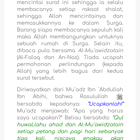
mencintai surat ini sehingga ia selalu
membacanya setiap rakaat shalat,
sehingga Allah mencintainya dan
memasukkannya ke dalam Surga.
Barang siapa membacanya sepuluh kali
maka Allah membangungkan untuknya
sebuah rumah di Surga. Selain itu,
dibaca pula bersama
Al-Mu`awidzatain
(Al-Falaq dan An-N
a
s). Tiada ucapah
permohonan perlindungan (kepada
Allah) yang lebih bagus dari kedua
surat tersebut.
Diriwayatkan dari Mu`adz Ibn `Abdullah
Ibn Abihi, bahwa Rasulullah
bersabda kepadanya:
“Ucapkanlah!”
Mu`adz menjawab: “Apa yang harus
saya ucapakan?” Beliau bersabda:
“Qul
huwaLlahu ahad dan Al-Mu`awidzatain
setiap petang dan pagi hari sebanyak
tiga kali, niscaya engkau akan