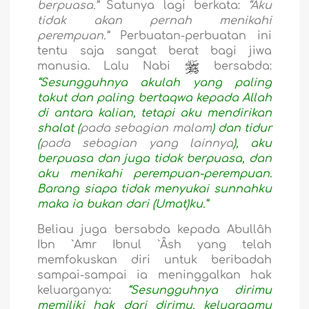
berpuasa.”
Satunya lagi berkata:
“Aku
tidak akan pernah menikahi
perempuan.”
Perbuatan-perbuatan ini
tentu saja sangat berat bagi jiwa
manusia. Lalu Nabi
bersabda:
“Sesungguhnya akulah yang paling
takut dan paling bertaqwa kepada Allah
di antara kalian, tetapi aku mendirikan
shalat (
pada sebagian malam
) dan tidur
(
pada sebagian yang lainnya
), aku
berpuasa dan juga tidak berpuasa, dan
aku menikahi perempuan-perempuan.
Barang siapa tidak menyukai sunnahku
maka ia bukan dari (Umat)ku.”
Beliau juga bersabda kepada Abullâh
Ibn `Amr Ibnul `Âsh yang telah
memfokuskan diri untuk beribadah
sampai-sampai ia meninggalkan hak
keluarganya:
“Sesungguhnya dirimu
memiliki hak dari dirimu, keluargamu