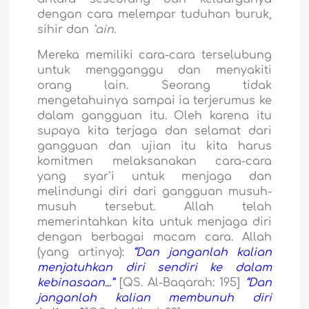
dengan cara melempar tuduhan buruk,
sihir dan
`ain
.
Mereka memiliki cara-cara terselubung
untuk mengganggu dan menyakiti
orang lain. Seorang tidak
mengetahuinya sampai ia terjerumus ke
dalam gangguan itu. Oleh karena itu
supaya kita terjaga dan selamat dari
gangguan dan ujian itu kita harus
komitmen melaksanakan cara-cara
yang syar`i untuk menjaga dan
melindungi diri dari gangguan musuh-
musuh tersebut. Allah
telah
memerintahkan kita untuk menjaga diri
dengan berbagai macam cara. Allah
(yang artinya):
“Dan janganlah kalian
menjatuhkan diri sendiri ke dalam
kebinasaan...”
[QS. Al-Baqarah: 195]
“Dan
janganlah kalian membunuh diri