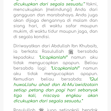
dicukupkan dari segala sesuatu.”
Yakni,
mencukupkan (melindungi) Anda dari
gangguan dan marabahaya. Anda juga
akan dijaga dengannya di malam dan
siang hari, di waktu safar maupun
mukim, di waktu tidur maupun jaga, dan
di segala kondisi.
Diriwayatkan dari Abdullah Ibn Khubaib,
ia berkata: Rasulullah
bersabda
kepadaku:
“Ucapkanlah!”
namun aku
tidak mengucapkan apapun. Beliau
bersabda lagi:
“Ucapkanlah!”
namun
aku tidak mengucapkan apapun.
Kemudian beliau bersabda:
“Qul
huwaLlahu ahad dan Al-Mu`awidzatain
setiap petang dan pagi hari sebanyak
tiga kali, niscaya engkau akan
dicukupkan dari segala sesuatu.”
Rasulullah
juga setiapkali hendak