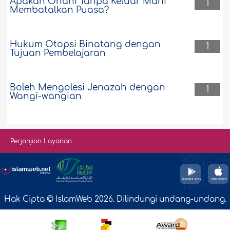
Apakah Onani Tanpa Keluar Mani
1
Membatalkan Puasa?
Hukum Otopsi Binatang dengan
1
Tujuan Pembelajaran
Boleh Mengolesi Jenazah dengan
1
Wangi-wangian
Perjanjian Layanan
Hak Cipta © IslamWeb 2026. Dilindungi undang-undang.