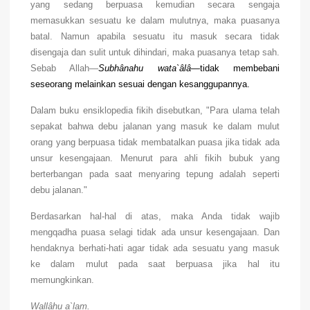
yang sedang berpuasa kemudian secara sengaja
memasukkan sesuatu ke dalam mulutnya, maka puasanya
batal. Namun apabila sesuatu itu masuk secara tidak
disengaja dan sulit untuk dihindari, maka puasanya tetap sah.
Sebab Allah—
Subhânahu wata`âlâ
—tidak membebani
seseorang melainkan sesuai dengan kesanggupannya.
Dalam buku ensiklopedia fikih disebutkan, "Para ulama telah
sepakat bahwa debu jalanan yang masuk ke dalam mulut
orang yang berpuasa tidak membatalkan puasa jika tidak ada
unsur kesengajaan. Menurut para ahli fikih bubuk yang
berterbangan pada saat menyaring tepung adalah seperti
debu jalanan."
Berdasarkan hal-hal di atas, maka Anda tidak wajib
mengqadha puasa selagi tidak ada unsur kesengajaan. Dan
hendaknya berhati-hati agar tidak ada sesuatu yang masuk
ke dalam mulut pada saat berpuasa jika hal itu
memungkinkan.
Wallâhu a`lam.