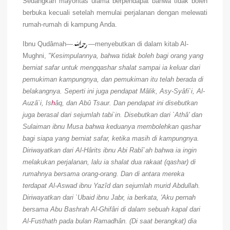
Sedangkan mayoritas ulama berpendapat bahwa tidak boleh
berbuka kecuali setelah memulai perjalanan dengan melewati
rumah-rumah di kampung Anda.
Ibnu Qudâmah—
—menyebutkan di dalam kitab Al-
Mughni,
"Kesimpulannya, bahwa tidak boleh bagi orang yang
berniat safar untuk mengqashar shalat sampai ia keluar dari
pemukiman kampungnya, dan pemukiman itu telah berada di
belakangnya. Seperti ini juga pendapat Mâlik, Asy-Syâfi`i, Al-
Auzâ`i, Is
h
âq, dan Abû Tsaur. Dan pendapat ini disebutkan
juga berasal dari sejumlah tabi`in. Disebutkan dari `Athâ' dan
Sulaiman ibnu Musa bahwa keduanya membolehkan qashar
bagi siapa yang berniat safar, ketika masih di kampungnya.
Diriwayatkan dari Al-Hârits ibnu Abi Rabî`ah bahwa ia ingin
melakukan perjalanan, lalu ia shalat dua rakaat (qashar) di
rumahnya bersama orang-orang. Dan di antara mereka
terdapat Al-Aswad ibnu Yazîd dan sejumlah murid Abdullah.
Diriwayatkan dari `Ubaid ibnu Jabr, ia berkata, 'Aku pernah
bersama Abu Bashrah Al-Ghifâri di dalam sebuah kapal dari
Al-Fusthath pada bulan Ramadhân. (Di saat berangkat) dia