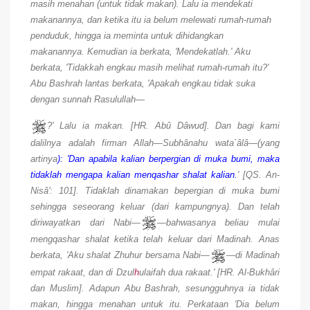
masih menahan (untuk tidak makan). Lalu ia mendekati
makanannya, dan ketika itu ia belum melewati rumah-rumah
penduduk, hingga ia meminta untuk dihidangkan
makanannya. Kemudian ia berkata, 'Mendekatlah.' Aku
berkata, 'Tidakkah engkau masih melihat rumah-rumah itu?'
Abu Bashrah lantas berkata, 'Apakah engkau tidak suka
dengan sunnah Rasulullah—
?' Lalu ia makan. [HR. Abû Dâwud]. Dan bagi kami
dalilnya adalah firman Allah—Subhânahu wata`âlâ—(yang
artinya
): 'Dan apabila kalian berpergian di muka bumi, maka
tidaklah mengapa kalian menqashar shalat kalian.
' [QS. An-
Nisâ': 101]. Tidaklah dinamakan bepergian di muka bumi
sehingga seseorang keluar (dari kampungnya). Dan telah
diriwayatkan dari Nabi—
—bahwasanya beliau mulai
mengqashar shalat ketika telah keluar dari Madinah. Anas
berkata, 'Aku shalat Zhuhur bersama Nabi—
—di Madinah
empat rakaat, dan di Dzul
h
ulaifah dua rakaat.' [HR. Al-Bukhâri
dan Muslim]. Adapun Abu Bashrah, sesungguhnya ia tidak
makan, hingga menahan untuk itu. Perkataan 'Dia belum