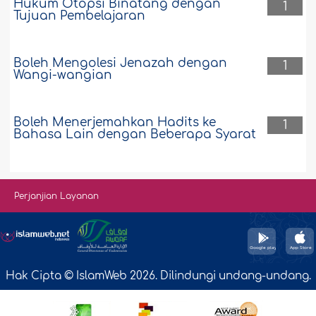
Hukum Otopsi Binatang dengan
1
Tujuan Pembelajaran
Boleh Mengolesi Jenazah dengan
1
Wangi-wangian
Boleh Menerjemahkan Hadits ke
1
Bahasa Lain dengan Beberapa Syarat
Perjanjian Layanan
Hak Cipta © IslamWeb 2026. Dilindungi undang-undang.