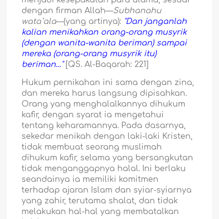
menjadi kesepakatan para ulama, sesuai
dengan firman Allah—
Subhanahu
wata`ala
—(yang artinya):
"Dan janganlah
kalian menikahkan orang-orang musyrik
(dengan wanita-wanita beriman) sampai
mereka (orang-orang musyrik itu)
beriman…"
[QS. Al-Baqarah: 221]
Hukum pernikahan ini sama dengan zina,
dan mereka harus langsung dipisahkan.
Orang yang menghalalkannya dihukum
kafir, dengan syarat ia mengetahui
tentang keharamannya. Pada dasarnya,
sekedar menikah dengan laki-laki Kristen,
tidak membuat seorang muslimah
dihukum kafir, selama yang bersangkutan
tidak menganggapnya halal. Ini berlaku
seandainya ia memiliki komitmen
terhadap ajaran Islam dan syiar-syiarnya
yang zahir, terutama shalat, dan tidak
melakukan hal-hal yang membatalkan