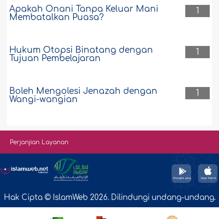
Apakah Onani Tanpa Keluar Mani
1
Membatalkan Puasa?
Hukum Otopsi Binatang dengan
1
Tujuan Pembelajaran
Boleh Mengolesi Jenazah dengan
1
Wangi-wangian
Perjanjian Layanan
Hak Cipta © IslamWeb 2026. Dilindungi undang-undang.