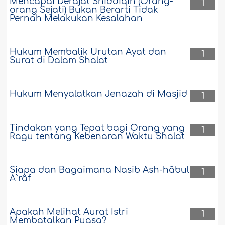
Mencapai Derajat Shiddiqin (Orang-
1
orang Sejati) Bukan Berarti Tidak
Pernah Melakukan Kesalahan
Hukum Membalik Urutan Ayat dan
1
Surat di Dalam Shalat
Hukum Menyalatkan Jenazah di Masjid
1
Tindakan yang Tepat bagi Orang yang
1
Ragu tentang Kebenaran Waktu Shalat
Siapa dan Bagaimana Nasib Ash-hâbul
1
A`râf
Apakah Melihat Aurat Istri
1
Membatalkan Puasa?