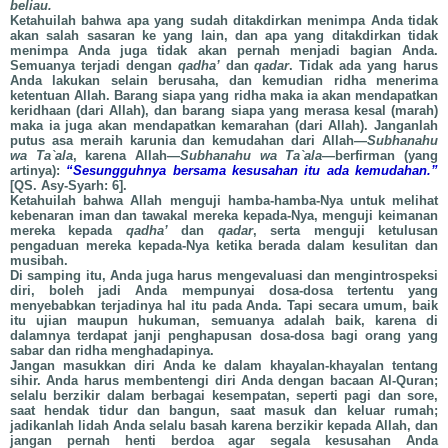
beliau.
Ketahuilah bahwa apa yang sudah ditakdirkan menimpa Anda tidak
akan salah sasaran ke yang lain, dan apa yang ditakdirkan tidak
menimpa Anda juga tidak akan pernah menjadi bagian Anda.
Semuanya terjadi dengan
qadha’
dan
qadar
. Tidak ada yang harus
Anda lakukan selain berusaha, dan kemudian ridha menerima
ketentuan Allah. Barang siapa yang ridha maka ia akan mendapatkan
keridhaan (dari Allah), dan barang siapa yang merasa kesal (marah)
maka ia juga akan mendapatkan kemarahan (dari Allah). Janganlah
putus asa meraih karunia dan kemudahan dari Allah—
Subhanahu
wa Ta`ala
, karena Allah—
Subhanahu wa Ta`ala
—berfirman (yang
artinya):
“Sesungguhnya bersama kesusahan itu ada kemudahan.”
[QS. Asy-Syarh: 6].
Ketahuilah bahwa Allah menguji hamba-hamba-Nya untuk melihat
kebenaran iman dan tawakal mereka kepada-Nya, menguji keimanan
mereka kepada
qadha’
dan
qadar
, serta menguji ketulusan
pengaduan mereka kepada-Nya ketika berada dalam kesulitan dan
musibah.
Di samping itu, Anda juga harus mengevaluasi dan mengintrospeksi
diri, boleh jadi Anda mempunyai dosa-dosa tertentu yang
menyebabkan terjadinya hal itu pada Anda. Tapi secara umum, baik
itu ujian maupun hukuman, semuanya adalah baik, karena di
dalamnya terdapat janji penghapusan dosa-dosa bagi orang yang
sabar dan ridha menghadapinya.
Jangan masukkan diri Anda ke dalam khayalan-khayalan tentang
sihir. Anda harus membentengi diri Anda dengan bacaan Al-Quran;
selalu berzikir dalam berbagai kesempatan, seperti pagi dan sore,
saat hendak tidur dan bangun, saat masuk dan keluar rumah;
jadikanlah lidah Anda selalu basah karena berzikir kepada Allah, dan
jangan pernah henti berdoa agar segala kesusahan Anda