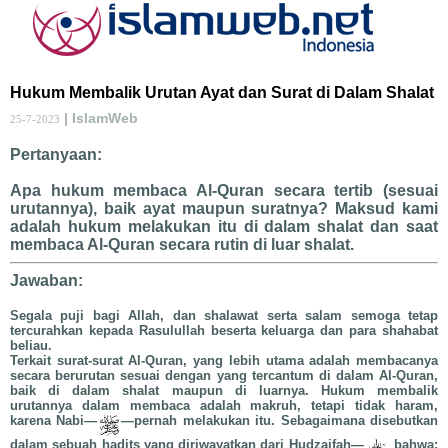
Hukum Membalik Urutan Ayat dan Surat di Dalam Shalat
| IslamWeb
25-7-2023
Pertanyaan:
Apa hukum membaca Al-Quran secara tertib (sesuai
urutannya), baik ayat maupun suratnya? Maksud kami
adalah hukum melakukan itu di dalam shalat dan saat
membaca Al-Quran secara rutin di luar shalat.
Jawaban:
Segala puji bagi Allah, dan shalawat serta salam semoga tetap
tercurahkan kepada Rasulullah beserta keluarga dan para shahabat
beliau.
Terkait surat-surat Al-Quran, yang lebih utama adalah membacanya
secara berurutan sesuai dengan yang tercantum di dalam Al-Quran,
baik di dalam shalat maupun di luarnya. Hukum membalik
urutannya dalam membaca adalah makruh, tetapi tidak haram,
karena Nabi—
—pernah melakukan itu. Sebagaimana disebutkan
dalam sebuah hadits yang diriwayatkan dari Hudzaifah—
bahwa: