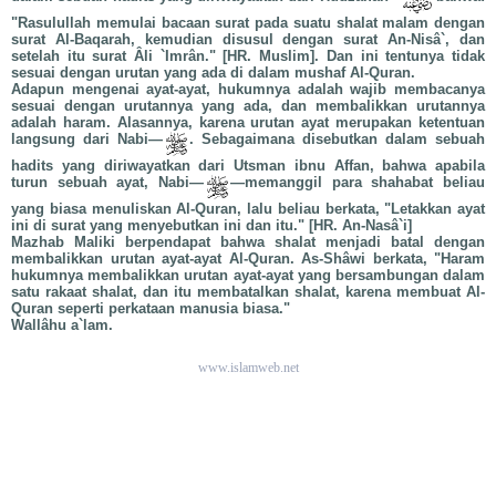
"Rasulullah memulai bacaan surat pada suatu shalat malam dengan
surat Al-Baqarah, kemudian disusul dengan surat An-Nisâ`, dan
setelah itu surat Âli `Imrân." [HR. Muslim]. Dan ini tentunya tidak
sesuai dengan urutan yang ada di dalam mushaf Al-Quran.
Adapun mengenai ayat-ayat, hukumnya adalah wajib membacanya
sesuai dengan urutannya yang ada, dan membalikkan urutannya
adalah haram. Alasannya, karena urutan ayat merupakan ketentuan
langsung dari Nabi—
. Sebagaimana disebutkan dalam sebuah
hadits yang diriwayatkan dari Utsman ibnu Affan, bahwa apabila
turun sebuah ayat, Nabi—
—memanggil para shahabat beliau
yang biasa menuliskan Al-Quran, lalu beliau berkata, "Letakkan ayat
ini di surat yang menyebutkan ini dan itu." [HR. An-Nasâ`i]
Mazhab Maliki berpendapat bahwa shalat menjadi batal dengan
membalikkan urutan ayat-ayat Al-Quran. As-Shâwi berkata, "Haram
hukumnya membalikkan urutan ayat-ayat yang bersambungan dalam
satu rakaat shalat, dan itu membatalkan shalat, karena membuat Al-
Quran seperti perkataan manusia biasa."
Wallâhu a`lam.
www.islamweb.net