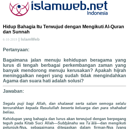
Hidup Bahagia Itu Terwujud dengan Mengikuti Al-Quran
dan Sunnah
| IslamWeb
6-10-2019
Pertanyaan:
Bagaimana jalan menuju kehidupan beragama yang
lurus di tengah berbagai perkembangan zaman yang
banyak mendorong menuju kerusakan? Apakah hijrah
meninggalkan negeri yang sudah tidak mengindahkan
Agama dan suara hati adalah solusi?
Jawaban:
Segala puji bagi Allah, dan shalawat serta salam semoga selalu
tercurahkan kepada Rasulullah beserta keluarga dan para shahabat
beliau.
Kehidupan yang bahagia dan lurus akan terwujud dengan berpegang
teguh pada Kitab Suci Allah—
Sub
h
ânahu wa Ta`âlâ
—dan mengikuti
petunjuk-Nya, sebagaimana ditegaskan dalam firman-Nya (yang