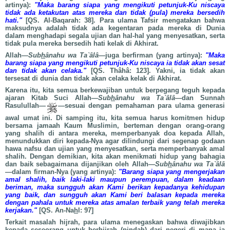
artinya):
"Maka barang siapa yang mengikuti petunjuk-Ku niscaya
tidak ada ketakutan atas mereka dan tidak (pula) mereka bersedih
hati."
[QS. Al-Baqarah: 38]. Para ulama Tafsir mengatakan bahwa
maksudnya adalah tidak ada kegentaran pada mereka di Dunia
dalam menghadapi segala ujian dan hal-hal yang menyesatkan, serta
tidak pula mereka bersedih hati kelak di Akhirat.
Allah—
Sub
h
ânahu wa Ta`âlâ
—juga berfirman (yang artinya):
"Maka
barang siapa yang mengikuti petunjuk-Ku niscaya ia tidak akan sesat
dan tidak akan celaka."
[QS. Thâhâ: 123]. Yakni, ia tidak akan
tersesat di dunia dan tidak akan celaka kelak di Akhirat.
Karena itu, kita semua berkewajiban untuk berpegang teguh kepada
ajaran Kitab Suci Allah—
Sub
h
ânahu wa Ta`âlâ
—dan Sunnah
Rasulullah—
—sesuai dengan pemahaman para ulama generasi
awal umat ini. Di samping itu, kita semua harus komitmen hidup
bersama jamaah Kaum Muslimin, berteman dengan orang-orang
yang shalih di antara mereka, memperbanyak doa kepada Allah,
menundukkan diri kepada-Nya agar dilindungi dari segenap godaan
hawa nafsu dan ujian yang menyesatkan, serta memperbanyak amal
shalih. Dengan demikian, kita akan menikmati hidup yang bahagia
dan baik sebagaimana dijanjikan oleh Allah—
Sub
h
ânahu wa Ta`âlâ
—dalam firman-Nya (yang artinya):
"Barang siapa yang mengerjakan
amal shalih, baik laki-laki maupun perempuan, dalam keadaan
beriman, maka sungguh akan Kami berikan kepadanya kehidupan
yang baik, dan sungguh akan Kami beri balasan kepada mereka
dengan pahala untuk mereka atas amalan terbaik yang telah mereka
kerjakan."
[QS. An-Na
h
l: 97]
Terkait masalah hijrah, para ulama menegaskan bahwa diwajibkan
kepada seseorang untuk berhijrah (pindah) dari negeri di mana ia