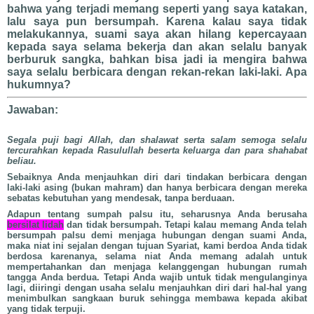
bahwa yang terjadi memang seperti yang saya katakan,
lalu saya pun bersumpah. Karena kalau saya tidak
melakukannya, suami saya akan hilang kepercayaan
kepada saya selama bekerja dan akan selalu banyak
berburuk sangka, bahkan bisa jadi ia mengira bahwa
saya selalu berbicara dengan rekan-rekan laki-laki. Apa
hukumnya?
Jawaban:
Segala puji bagi Allah, dan shalawat serta salam semoga selalu
tercurahkan kepada Rasulullah beserta keluarga dan para shahabat
beliau.
Sebaiknya Anda menjauhkan diri dari tindakan berbicara dengan
laki-laki asing (bukan mahram) dan hanya berbicara dengan mereka
sebatas kebutuhan yang mendesak, tanpa berduaan.
Adapun tentang sumpah palsu itu, seharusnya Anda berusaha
bersilat lidah
dan tidak bersumpah. Tetapi kalau memang Anda telah
bersumpah palsu demi menjaga hubungan dengan suami Anda,
maka niat ini sejalan dengan tujuan Syariat, kami berdoa Anda tidak
berdosa karenanya, selama niat Anda memang adalah untuk
mempertahankan dan menjaga kelanggengan hubungan rumah
tangga Anda berdua. Tetapi Anda wajib untuk tidak mengulanginya
lagi, diiringi dengan usaha selalu menjauhkan diri dari hal-hal yang
menimbulkan sangkaan buruk sehingga membawa kepada akibat
yang tidak terpuji.