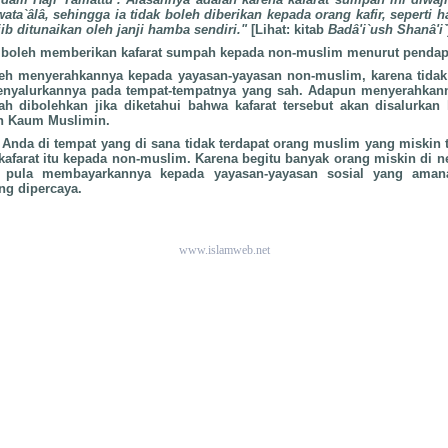
a`âlâ, sehingga ia tidak boleh diberikan kepada orang kafir, seperti h
ib ditunaikan oleh janji hamba sendiri."
[Lihat: kitab
Badâ'i`ush Shanâ'i`
ak boleh memberikan kafarat sumpah kepada non-muslim menurut pendap
leh menyerahkannya kepada yayasan-yayasan non-muslim, karena tida
enyalurkannya pada tempat-tempatnya yang sah. Adapun menyerahkan
ah dibolehkan jika diketahui bahwa kafarat tersebut akan disalurkan
an Kaum Muslimin.
Anda di tempat yang di sana tidak terdapat orang muslim yang miskin
afarat itu kepada non-muslim. Karena begitu banyak orang miskin di n
 pula membayarkannya kepada yayasan-yayasan sosial yang amana
ang dipercaya.
www.islamweb.net