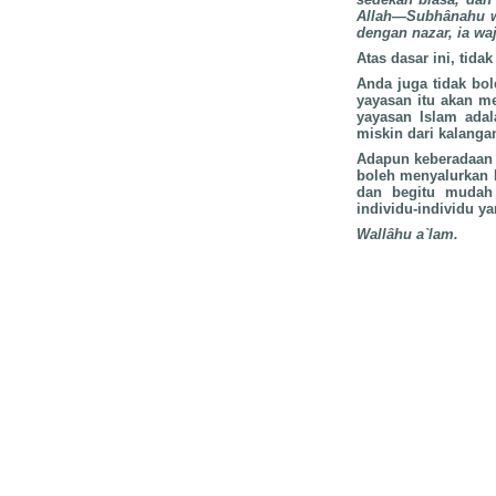
Allah—Subhânahu wat
dengan nazar, ia waj
Atas dasar ini, tid
Anda juga tidak bo
yayasan itu akan m
yayasan Islam adal
miskin dari kalang
Adapun keberadaan 
boleh menyalurkan k
dan begitu mudah
individu-individu y
Wallâhu a`lam.