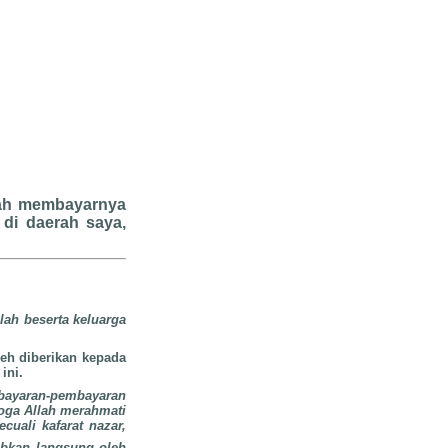
kah membayarnya
di daerah saya,
lah beserta keluarga
leh diberikan kepada
ini.
bayaran-pembayaran
oga Allah merahmati
cuali kafarat nazar,
ibkan langsung oleh