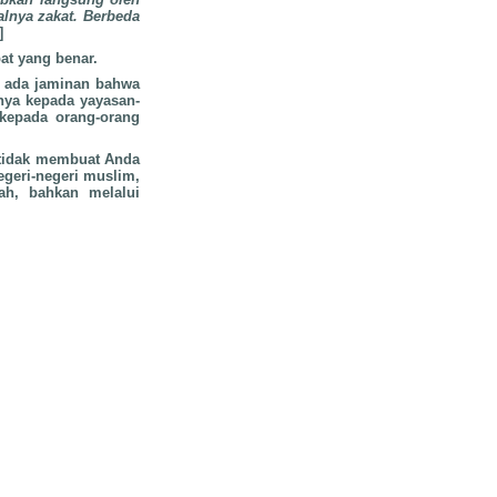
alnya zakat. Berbeda
]
at yang benar.
k ada jaminan bahwa
nya kepada yayasan-
 kepada orang-orang
 tidak membuat Anda
egeri-negeri muslim,
h, bahkan melalui