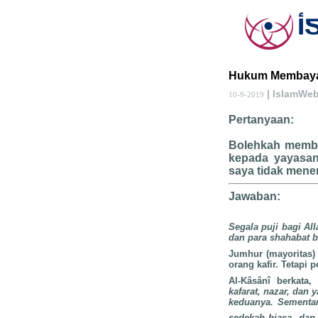
Hukum Membayar
| IslamWe
10-9-2019
Pertanyaan:
Bolehkah memba
kepada yayasan
saya tidak mene
Jawaban:
Segala puji bagi Al
dan para shahabat b
Jumhur (mayoritas) 
orang kafir. Tetapi
Al-Kâsânî berkata,
kafarat, nazar, da
keduanya. Sementa
sedekah biasa, dan