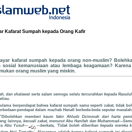
 Kafarat Sumpah kepada Orang Kafir
b
yar kafarat sumpah kepada orang non-muslim? Boleh
 sosial kemanusiaan atau lembaga keagamaan? Karena 
mukan orang muslim yang miskin.
lah, dan shalawat serta salam semoga selalu tercurahkan kepada Rasulul
eliau.
ulama berpendapat bahwa kafarat sumpah sama seperti zakat, tidak bo
 perbedaan-pendapat dalam mazhab Hanafi berbeda-beda seputar masalah 
"Dibolehkan memberi kaum fakir Ahludz Dzimmah dari harta pem
n yang lainnya, kecuali zakat, menurut Abu Hanifah dan Muhammad—Sem
ra Abu Yusuf—
—berkata, 'Tidak boleh diberikan kepada mereka ke
 dam Haji Tamattu`. Alasannya adalah karena kafarat sumpah ini diwaj