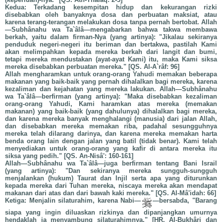
Kedua: Terkadang kesempitan hidup dan kekurangan rizki
disebabkan oleh banyaknya dosa dan perbuatan maksiat, atau
karena terang-terangan melakukan dosa tanpa pernah bertobat. Allah
—Subhânahu wa Ta`âlâ—mengabarkan bahwa takwa membawa
berkah, yaitu dalam firman-Nya (yang artinya): "Jikalau sekiranya
penduduk negeri-negeri itu beriman dan bertakwa, pastilah Kami
akan melimpahkan kepada mereka berkah dari langit dan bumi,
tetapi mereka mendustakan (ayat-ayat Kami) itu, maka Kami siksa
mereka disebabkan perbuatan mereka." [QS. Al-A`râf: 96]
Allah mengharamkan untuk orang-orang Yahudi memakan beberapa
makanan yang baik-baik yang pernah dihalalkan bagi mereka, karena
kezaliman dan kejahatan yang mereka lakukan. Allah—Subhânahu
wa Ta`âlâ—berfirman (yang artinya): "Maka disebabkan kezaliman
orang-orang Yahudi, Kami haramkan atas mereka (memakan
makanan) yang baik-baik (yang dahulunya) dihalalkan bagi mereka,
dan karena mereka banyak menghalangi (manusia) dari jalan Allah,
dan disebabkan mereka memakan riba, padahal sesungguhnya
mereka telah dilarang darinya, dan karena mereka memakan harta
benda orang lain dengan jalan yang batil (tidak benar). Kami telah
menyediakan untuk orang-orang yang kafir di antara mereka itu
siksa yang pedih." [QS. An-Nisâ': 160-161]
Allah—Subhânahu wa Ta`âlâ—juga berfirman tentang Bani Israil
(yang artinya): "Dan sekiranya mereka sungguh-sungguh
menjalankan (hukum) Taurat dan Injil serta apa yang diturunkan
kepada mereka dari Tuhan mereka, niscaya mereka akan mendapat
makanan dari atas dan dari bawah kaki mereka." [QS. Al-Mâ'idah: 66]
Ketiga: Menjalin silaturahim, karena Nabi—
—bersabda, "Barang
siapa yang ingin diluaskan rizkinya dan dipanjangkan umurnya
hendaklah ia menyambung silaturahimnya." [HR. Al-Bukhâri dan