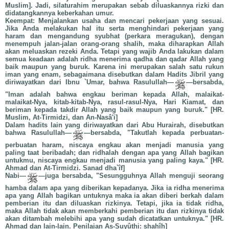
Muslim]. Jadi, silaturahim merupakan sebab diluaskannya rizki dan
didatangkannya keberkahan umur.
Keempat: Menjalankan usaha dan mencari pekerjaan yang sesuai.
Jika Anda melakukan hal itu serta menghindari pekerjaan yang
haram dan mengandung syubhat (perkara meragukan), dengan
menempuh jalan-jalan orang-orang shalih, maka diharapkan Allah
akan meluaskan rezeki Anda. Tetapi yang wajib Anda lakukan dalam
semua keadaan adalah ridha menerima qadha dan qadar Allah yang
baik maupun yang buruk. Karena ini merupakan salah satu rukun
iman yang enam, sebagaimana disebutkan dalam Hadits Jibril yang
diriwayatkan dari Ibnu `Umar, bahwa Rasulullah—
—bersabda,
"Iman adalah bahwa engkau beriman kepada Allah, malaikat-
malaikat-Nya, kitab-kitab-Nya, rasul-rasul-Nya, Hari Kiamat, dan
beriman kepada takdir Allah yang baik maupun yang buruk." [HR.
Muslim, At-Tirmidzi, dan An-Nasâ'i]
Dalam hadits lain yang diriwayatkan dari Abu Hurairah, disebutkan
bahwa Rasulullah—
—bersabda, "Takutlah kepada perbuatan-
perbuatan haram, niscaya engkau akan menjadi manusia yang
paling taat beribadah; dan ridhalah dengan apa yang Allah bagikan
untukmu, niscaya engkau menjadi manusia yang paling kaya." [HR.
Ahmad dan At-Tirmidzi. Sanad dha`îf]
Nabi—
—juga bersabda, "Sesungguhnya Allah menguji seorang
hamba dalam apa yang diberikan kepadanya. Jika ia ridha menerima
apa yang Allah bagikan untuknya maka ia akan diberi berkah dalam
pemberian itu dan diluaskan rizkinya. Tetapi, jika ia tidak ridha,
maka Allah tidak akan memberkahi pemberian itu dan rizkinya tidak
akan ditambah melebihi apa yang sudah dicatatkan untuknya." [HR.
Ahmad dan lain-lain. Penilaian As-Suyûthi: shahîh]