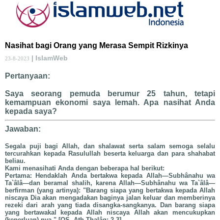
Nasihat bagi Orang yang Merasa Sempit Rizkinya
| IslamWeb
23-8-2023
Pertanyaan:
Saya seorang pemuda berumur 25 tahun, tetapi
kemampuan ekonomi saya lemah. Apa nasihat Anda
kepada saya?
Jawaban:
Segala puji bagi Allah, dan shalawat serta salam semoga selalu
tercurahkan kepada Rasulullah beserta keluarga dan para shahabat
beliau.
Kami menasihati Anda dengan beberapa hal berikut:
Pertama: Hendaklah Anda bertakwa kepada Allah—Subhânahu wa
Ta`âlâ—dan beramal shalih, karena Allah—Subhânahu wa Ta`âlâ—
berfirman (yang artinya): "Barang siapa yang bertakwa kepada Allah
niscaya Dia akan mengadakan baginya jalan keluar dan memberinya
rezeki dari arah yang tiada disangka-sangkanya. Dan barang siapa
yang bertawakal kepada Allah niscaya Allah akan mencukupkan
(keperluan)-nya." [QS. Ath-Thalâq: 2-3]