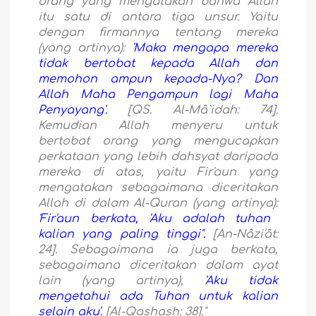
orang yang mengatakan bahwa Allah
itu satu di antara tiga unsur. Yaitu
dengan firmannya tentang mereka
(yang artinya):
'Maka mengapa mereka
tidak bertobat kepada Allah dan
memohon ampun kepada-Nya? Dan
Allah Maha Pengampun lagi Maha
Penyayang'.
[QS. Al-Mâ`idah: 74].
Kemudian Allah menyeru untuk
bertobat orang yang mengucapkan
perkataan yang lebih dahsyat daripada
mereka di atas, yaitu Fir'aun yang
mengatakan sebagaimana diceritakan
Allah di dalam Al-Quran (yang artinya):
'Fir'aun berkata, 'Aku adalah tuhan
kalian yang paling tinggi''.
[An-Nâzi'ât:
24]. Sebagaimana ia juga berkata,
sebagaimana diceritakan dalam ayat
lain (yang artinya),
'Aku tidak
mengetahui ada Tuhan untuk kalian
selain aku'.
[Al-Qashash: 38]."