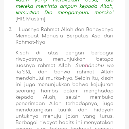
kaum yang melakukan dosa, lalu
mereka meminta ampun kepada Allah,
kemudian Dia mengampuni mereka."
[HR. Muslim]
3.
Luasnya Rahmat Allah dan Bahayanya
Membuat Manusia Berputus Asa dari
Rahmat-Nya
Kisah di atas dengan berbagai
riwayatnya menunjukkan betapa
luasnya rahmat Allah—
Sub
h
ânahu wa
Ta`âlâ
, dan bahwa rahmat Allah
mendahului murka-Nya. Selain itu, kisah
ini juga menunjukkan bahwa kejujuran
seorang hamba dalam menghadap
kepada Allah, selain membuka
penerimaan Allah terhadapnya, juga
mendatangkan taufik dan hidayah
untuknya menuju jalan yang lurus.
Berbagai riwayat hadits ini menyatakan