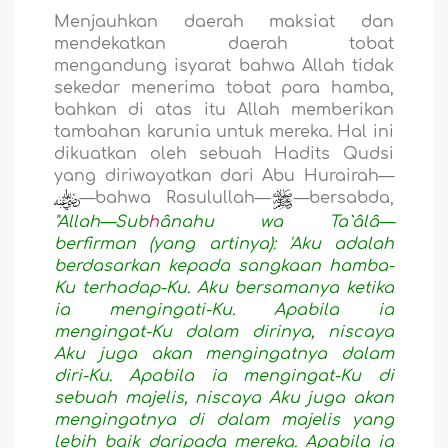
Menjauhkan daerah maksiat dan
mendekatkan daerah tobat
mengandung isyarat bahwa Allah tidak
sekedar menerima tobat para hamba,
bahkan di atas itu Allah memberikan
tambahan karunia untuk mereka. Hal ini
dikuatkan oleh sebuah Hadits Qudsi
yang diriwayatkan dari Abu Hurairah—
—bahwa Rasulullah—
—bersabda,
"Allah—Sub
h
ânahu wa Ta`âlâ—
berfirman (yang artinya): 'Aku adalah
berdasarkan kepada sangkaan hamba-
Ku terhadap-Ku. Aku bersamanya ketika
ia mengingati-Ku. Apabila ia
mengingat-Ku dalam dirinya, niscaya
Aku juga akan mengingatnya dalam
diri-Ku. Apabila ia mengingat-Ku di
sebuah majelis, niscaya Aku juga akan
mengingatnya di dalam majelis yang
lebih baik daripada mereka. Apabila ia