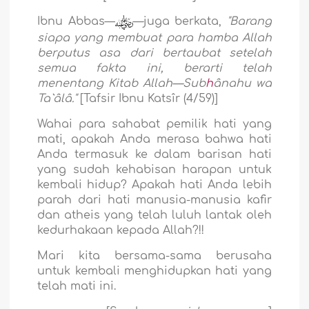
Ibnu Abbas—
—juga berkata,
"Barang
siapa yang membuat para hamba Allah
berputus asa dari bertaubat setelah
semua fakta ini, berarti telah
menentang Kitab Allah—Sub
h
ânahu wa
Ta`âlâ."
[Tafsir Ibnu Katsîr (4/59)]
Wahai para sahabat pemilik hati yang
mati, apakah Anda merasa bahwa hati
Anda termasuk ke dalam barisan hati
yang sudah kehabisan harapan untuk
kembali hidup? Apakah hati Anda lebih
parah dari hati manusia-manusia kafir
dan atheis yang telah luluh lantak oleh
kedurhakaan kepada Allah?!!
Mari kita bersama-sama berusaha
untuk kembali menghidupkan hati yang
telah mati ini.