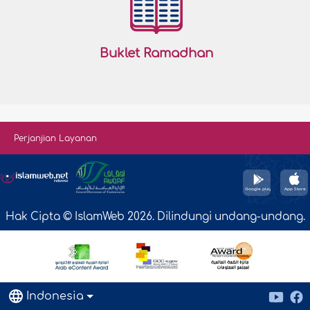
Buklet Ramadhan
Perjanjian Layanan
Hak Cipta © IslamWeb 2026. Dilindungi undang-undang.
Indonesia