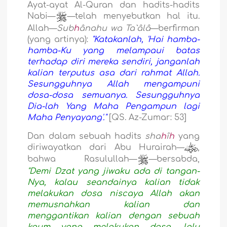
Ayat-ayat Al-Quran dan hadits-hadits
Nabi—
—telah menyebutkan hal itu.
Allah—
Sub
h
ânahu wa Ta`âlâ
—berfirman
(yang artinya):
"Katakanlah, 'Hai hamba-
hamba-Ku yang melampaui batas
terhadap diri mereka sendiri, janganlah
kalian terputus asa dari rahmat Allah.
Sesungguhnya Allah mengampuni
dosa-dosa semuanya. Sesungguhnya
Dia-lah Yang Maha Pengampun lagi
Maha Penyayang'."
[QS. Az-Zumar: 53]
Dan dalam sebuah hadits
sha
h
î
h
yang
diriwayatkan dari Abu Hurairah—
,
bahwa Rasulullah—
—bersabda,
"Demi Dzat yang jiwaku ada di tangan-
Nya, kalau seandainya kalian tidak
melakukan dosa niscaya Allah akan
memusnahkan kalian dan
menggantikan kalian dengan sebuah