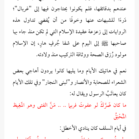
عندهم بدقائقها، فلم يكونوا يحتاجون فيها إلى "غربال"؛
دَرءًا للشبهات عنها وخوفًا من أن يُفضي تداول هذه
الروايات إلى زعزعة عقيدة الإسلام التي لم تكن منذ جاء بها
صاحبها ﷺ إلى اليوم على شفا جُرفٍ هارٍ، إن الإسلام
مولود رُزق الصحة ووثاقة التركيب منذ ولادته.
نعم في هاتيك الأيام وما يليها كانوا يردون أهاجي بعض
الشعراء للصحابة والأنصار و"لبنى النجار" وفي تلك الأيام
كان يعاتَبُ الرسول ويقال له:
ما كان ضَرَّكَ لو عفوتَ فربما .. .. مَنَّ الفتى وهو المَغِيظ
المُحْنِقُ
في أيام السلف كان ينادي الأخطل: