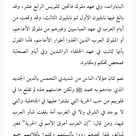
الباباوات، وفي عهد ملوك فاتحين كلويس الرابع عشر، وقد
بالغ فيها نابليون الأول ثم نابليون الثالث، وقد وقعت من
أيام العرب في عهد العباسيين وغيرهم من ملوك الأعاجم،
أو الملوك العرب الذين اتخذوا أطوار الأعاجم، فأما القول
بأنها كانت في عهد الخلفاء الراشدين وفي أيام الصحابة
فمحض تحكم ومكابرة.
نعم كان هؤلاء الناس من شديدي التحمس بالدين الجديد
الذي جاءهم به محمد ﷺ ولكن حماستهم هذه لم تقلع ما في
قلوبهم من حب الحرية التي نشئوا عليها في الجاهلية والتي
لا يوجد في الشرق ولا في الغرب أمة بلغت شأو العرب
فيها، ومن قال: "إن العرب أعرق الأمم في الحرية" فغير
مُبالِغ، لهذا تجدهم رووا بألسنتهم وكتبوا بأقلامهم جميع