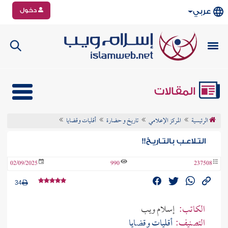
دخول
عربي
المقالات
الرئيسية
المركز الإعلامي
تاريخ و حضارة
أقليات وقضايا
التـلاعـب بالتـاريـخ!!
02/09/2025
990
237508
34
الكاتب:
إسلام ويب
التصنيف:
أقليات وقضايا