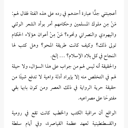
أعجبتني جدًّا عبارة أحدهم في رده على هذه الفئة فقال لهم:
مَنْ مِن ملوك المسلمين وحكامهم أمر بوأد الشعر الوثني
واليهودي والنصراني ومَحوه؟ مَنْ مِنْ أعوان هؤلاء الحكام
تولى ذلك؟ وكيف كانت طريقة المحو؟ وهل كتب لها
النجاح في كل بلاد الإسلام؟ … إلخ.
والحقيقة أنه ليس لهم من جواب على هذا السؤال، ولا حيلة
لهم في التخلص منه إلا بإيراد أدلة واهية لا تدفع شيئًا من
حقيقة حرية الرواية في ذلك العصر ومن كون بابها بقي
مفتوحًا على مصراعيه.
الواقع أن مراقبة الكتب والخطب كانت تقع في رومية
والقسطنطينية لعهد عظمة القياصرة، وفي أيام سلطة