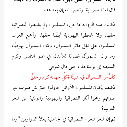
قال له: النصرانية. وتنصر النعمان بعد هذه.
فكانت هذه الرواية مما حرره المسلمون ولم يغمطوا النصرانية
حقها، ولا غمطوا اليهودية أيضًا حقها، وأجمع العرب
المسلمون علي نقل مآثر السموأل، وكان السموأل يهوديًّا،
وما زال السموأل مَضربًا للأمثال في علو النفس وكرم
السجية إلى يومنا هذا، حتى قال شوقي
كأنَّ من السموأل فيه شيئًا فكلُّ جهاته كرم وخلقُ
فكيف يكون المسلمون الأوائل حاولوا خنق كل صوت غير
صوتهم ومحوا آثار النصرانية واليهودية والوثنية من شعر
العرب؟
ثم إن شعر شعراء النصرانية في الجاهلية يملأ الدواوين "وما