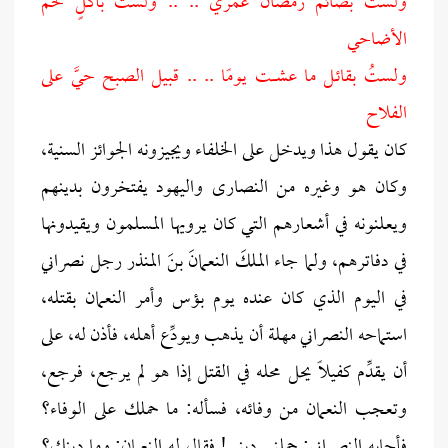
ولستُ بصائم رمضانَ عمري .. .. ولستُ بآكلٍ لحم
الأضاحي
ولستُ بقائـل ما عشــــت يومًا .. .. قبيل الصبح حيَّ على
الفلاح
كان يقول هذا ويدخل على الخلفاء ويجيزونه الجوائز السنية،
وكان هو وغيره من النصارى واليهود يفتخرون بدينهم
ويعلنونه في أشعارهم التي كان يرويها المسلمون ويقيدونها
في دفاترهم، ولما جاء الملكَ النعمانَ بنَ المنذر رجل نصراني
في اليوم الذي كان عنده يوم بؤس وأمر النعمان بقتله،
استماحه النصراني مهلة أن يذهب ويودِّع أهله، فأذن له، على
أن يقدِّم كفيلًا يحل محله في القتل إذا هو لم يرجع، فرجع،
وتعجب النعمان من وفائه، فسأله: ما حملك على الوفاء؟
فأجابه النصراني: حملني ديني! فقال له النعمان: وما دينك؟