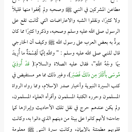
مطاعن المشركين في النبي ﷺ وصحبه ولم يُخفوا منها قليلًا
ولا كثيرًا، ونقلوا الشبه والاعتراضات التي كَانت تقع على
الرسول صلى الله عليه وسلم وصحبه، وذكروا كثيرًا مما كان
يردُّ به بعض العرب على رسول الله ﷺ وكيف أن الخارجي
قال للنبي صلى الله عليه وسلم : " واللَّهِ إنَّهَا لَقِسْمَةٌ ما أُرِيدَ
بهَا وجْهُ اللَّهِ"، فقال عليه الصلاة والسلام:(
قدْ أُوذِيَ
مُوسَى بأَكْثَرَ مِن ذلكَ فَصَبَر
)، وغير ذلك مما هو مستفيض في
كتب السيرة النبوية وأخبار صدر الإسلام، ومما رواه الرواة
المسلمون وحرره الكتبة المسلمون وأقرأه العلماء المسلمون،
ولم يكن عندهم حرج في نقل تلك الأحاديث وإبرازها كما
جاءت؛ لأنهم كانوا على بينة من دينهم الذي دانوا به، وكانت
قلوبهم مطمئنة بالإيمان، وكانت سيرة النبي ﷺ معلومة