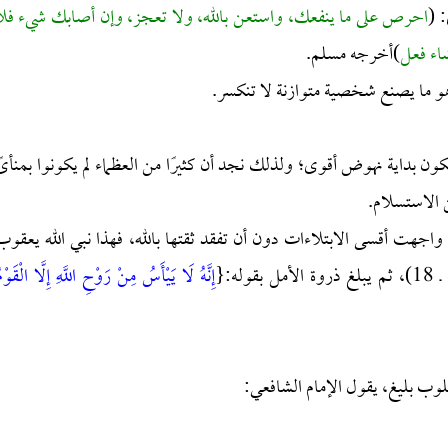
 (
احرص على ما ينفعك، واستعن بالله، ولا تعجز، وإن أصابك شيء فلا
شاء فعل
)أخرجه مسلم.
هو ما يصنع شخصية متوازنة لا تنكسر.
يكون بداية نهوض أقوى؛ ولذلك نجد أن كثيرًا من العظماء لم يكونوا بمنأىً
ن الاستسلام.
تي واجهت أقسى الابتلاءات دون أن تفقد ثقتها بالله، فهذا نبي الله يعقوب
بقوله:{
إِنَّهُ لَا يَيْأَسُ مِنْ رَوْحِ اللَّهِ إِلَّا الْقَوْم
سلوب بليغ، يقول الإمام الشافعي: