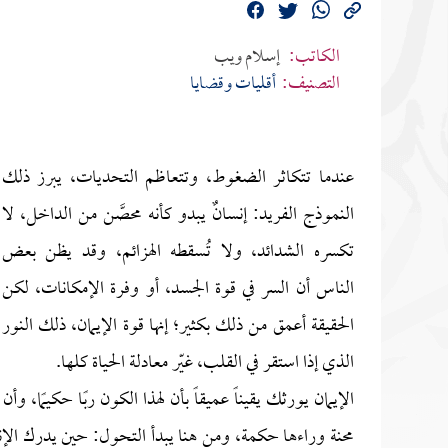
الكاتب:
إسلام ويب
التصنيف:
أقليات وقضايا
عندما تتكاثر الضغوط، وتتعاظم التحديات، يبرز ذلك
النموذج الفريد: إنسانٌ يبدو كأنه محصَّن من الداخل، لا
تكسره الشدائد، ولا تُسقطه الهزائم، وقد يظن بعض
الناس أن السر في قوة الجسد، أو وفرة الإمكانات، لكن
الحقيقة أعمق من ذلك بكثير؛ إنها قوة الإيمان، ذلك النور
الذي إذا استقر في القلب، غيّر معادلة الحياة كلها.
الإيمان يورثك يقيناً عميقاً بأن لهذا الكون ربًا حكيمًا، و
محنة وراءها حكمة، ومن هنا يبدأ التحول: حين يدرك ال