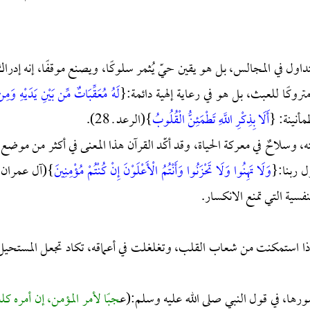
تُتداول في المجالس، بل هو يقين حيّ يُثمر سلوكًا، ويصنع موقفًا، إنه إدراك
تروكًا للعبث، بل هو في رعاية إلهية دائمة:{
لَهُ مُعَقِّبَاتٌ مِّن بَيْنِ يَدَيْهِ وَمِن
أَلَا بِذِكْرِ اللَّهِ تَطْمَئِنُّ الْقُلُوبُ
}(الرعد ـ 28).
ه، وسلاحٌ في معركة الحياة، وقد أكّد القرآن هذا المعنى في أكثر من موضع،
ل ربنا:{
وَلَا تَهِنُوا وَلَا تَحْزَنُوا وَأَنْتُمُ الْأَعْلَوْنَ إِنْ كُنْتُمْ مُؤْمِنِينَ
}(آل عمران ـ
ة، إذا استمكنت من شعاب القلب، وتغلغلت في أعماقه، تكاد تجعل المستحيل
صورها، في قول النبي صلى الله عليه وسلم:(ع
جبًا لأمر المؤمن، إن أمره كله