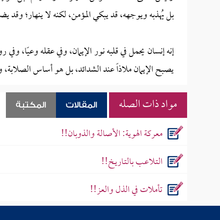
بل يُهذبه ويوجهه، قد يبكي المؤمن، لكنه لا ينهار؛ وقد يضي
إنه إنسان يحمل في قلبه نور الإيمان، وفي عقله وعيًا، وفي ر
يصبح الإيمان ملاذاً عند الشدائد، بل هو أساس الصلابة، ومن
مواد ذات الصله
المقالات
المكتبة
معركة الهوية: الأصالة والذوبان!!
التـلاعـب بالتـاريـخ!!
تأملات في الذل والعز!!