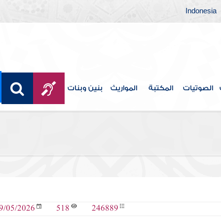
Indonesia
الصوتيات
المكتبة
المواريث
بنين وبنات
518
246889
9/05/2026