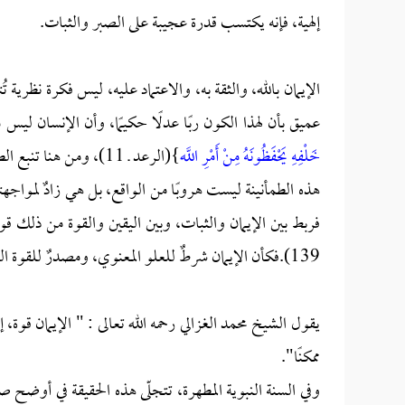
إلهية، فإنه يكتسب قدرة عجيبة على الصبر والثبات.
الإيمان بالله، والثقة به، والاعتماد عليه، ليس فكرة نظرية 
عميق بأن لهذا الكون ربًا عدلًا حكيمًا، وأن الإنسان ليس م
خَلْفِهِ يَحْفَظُونَهُ مِنْ أَمْرِ اللَّه
}(الرعد ـ 11)، ومن هنا تنبع الطمأنينة: {
هذه الطمأنينة ليست هروبًا من الواقع، بل هي زادٌ لمواجهت
فربط بين الإيمان والثبات، وبين اليقين والقوة من ذلك قو
139).فكأن الإيمان شرطٌ للعلو المعنوي، ومصدرٌ للقوة النفسية التي تمنع الانكسار.
يقول الشيخ محمد الغزالي رحمه الله تعالى : " الإيمان قو
ممكنًا".
وفي السنة النبوية المطهرة، تتجلّى هذه الحقيقة في أوضح 