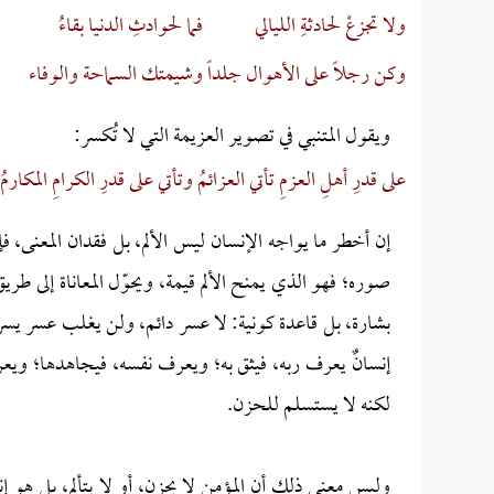
ولا تجزعْ لحادثةِ الليالي
فما لحوادثِ الدنيا بقاءُ
وكن رجلاً على الأهوال جلداً
وشيمتك السماحة والوفاء
ويقول المتنبي في تصوير العزيمة التي لا تُكسر:
على قدرِ أهلِ العزمِ تأتي العزائمُ
وتأتي على قدرِ الكرامِ المكارمُ
إن أخطر ما يواجه الإنسان ليس الألم، بل فقدان المعنى، فإذ
صوره؛ فهو الذي يمنح الألم قيمة، ويحوّل المعاناة إلى طري
بشارة، بل قاعدة كونية: لا عسر دائم، ولن يغلب عسر يسر
إنسانٌ يعرف ربه، فيثق به؛ ويعرف نفسه، فيجاهدها؛ ويعرف ا
لكنه لا يستسلم للحزن.
وليس معنى ذلك أن المؤمن لا يحزن، أو لا يتألم، بل هو إن