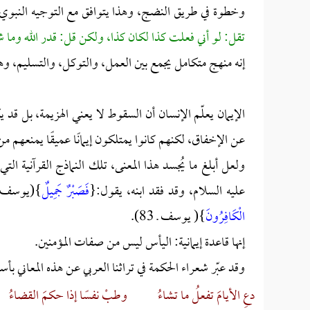
وخطوة في طريق النضج، وهذا يتوافق مع التوجيه النبوي:
تقل: لو أني فعلت كذا لكان كذا، ولكن قل: قدر الله وما 
إنه منهج متكامل يجمع بين العمل، والتوكل، والتسليم، و
الإيمان يعلّم الإنسان أن السقوط لا يعني الهزيمة، بل قد 
عن الإخفاق، لكنهم كانوا يمتلكون إيمانًا عميقًا يمنعهم م
ولعل أبلغ ما يُجسد هذا المعنى، تلك النماذج القرآنية ال
عليه السلام، وقد فقد ابنه، يقول:{
فَصَبْرٌ جَمِيلٌ
}(يوسف ـ 18)، ثم يبلغ ذروة الأمل 
الْكَافِرُونَ
}( يوسف ـ 83).
إنها قاعدة إيمانية: اليأس ليس من صفات المؤمنين.
وقد عبّر شعراء الحكمة في تراثنا العربي عن هذه المعاني بأ
دعِ الأيامَ تفعلُ ما تشاءُ
وطبْ نفسًا إذا حكمَ القضاءُ