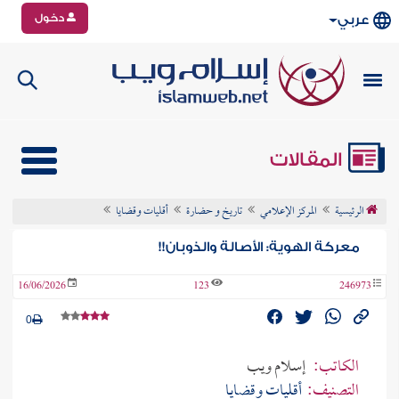
دخول
عربي
المقالات
الرئيسية
المركز الإعلامي
تاريخ و حضارة
أقليات وقضايا
معركة الهوية: الأصالة والذوبان!!
16/06/2026
123
246973
0
الكاتب:
إسلام ويب
التصنيف:
أقليات وقضايا