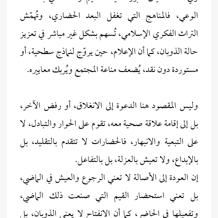
الوعي، فالمناهج التي تغفل البعد الحضاري، وتُهمّش
التراث الفكري الإسلامي، تُسهم بشكل غير مباشر في تعزيز
حالة الذوبان، كما أن الإعلام، حين يروّج لنماذج سطحية، أو
مستوردة دون نقد، يُضعف مناعة المجتمع ويُربك معاييره.
وليس المقصود هنا الدعوة إلى الانغلاق، أو رفض الآخر،
بل إلى إقامة علاقة صحية معه، تقوم على الحوار والتبادل، لا
على التبعية والانبهار، فالحضارات لا تتقدم بالتقليد، بل
بالإبداع، ولا تعيش بالعزلة، بل بالتفاعل.
إن العودة إلى الأصالة لا تعني الرجوع والعيش في الماضي،
بل تعني استحضار القيم التي صنعت ذلك الماضي،
وتفعيلها في الحاضر، كما أن الانفتاح لا يعني الذوبان، بل