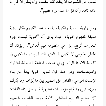
شعب من الشعوب أن يفقد ثقته بنفسه، وأن يُلقّن أن كل ما
عنده تافه، وأن كل ما عند غيره عظيم".
ومن زاوية تربوية وفكرية، يقدم د.عبد الكريم بكار رؤية
عميقة لمفهوم الهوية، حيث يرى أن "الهوية ليست مجرد
شعارات تُرفع، بل هي منظومة قيم تُعاش"، ويؤكد أن
الخطر الحقيقي لا يكمن في الغزو الثقافي بقدر ما يكمن في
"قابلية الاستقبال"، أي في ضعف المناعة الداخلية للأفراد
والمجتمعات، ومن هنا، فإن تعزيز الهوية يبدأ من بناء
الإنسان الواعي، القادر على التمييز بين ما يُؤخذ وما يُترك،
ويرى ضرورة قيام مؤسسات تعليمية قادر على بناء الذات:
"إن تعليم التاريخ الحقيقي للأمة، وربط الشباب بقيمهم