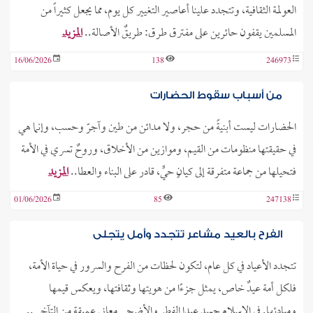
العولمة الثقافية، وتتجدد علينا أعاصير التغيير كل يوم، مما يجعل كثيراً من
المسلمين يقفون حائرين على مفترق طرق: طريقٌ الأصالة..
المزيد
16/06/2026
138
246973
من أسباب سقوط الحضارات
الحضارات ليست أبنيةً من حجر، ولا مدائن من طين وآجرّ وحسب، وإنما هي
في حقيقتها منظومات من القيم، وموازين من الأخلاق، وروحٌ تسري في الأمة
فتحيلها من جماعة متفرقة إلى كيانٍ حيٍّ، قادر على البناء والعطا..
المزيد
01/06/2026
85
247138
الفرح بالعيد مشاعر تتجدد وأمل يتجلى
تتجدد الأعياد في كل عام، لتكون لحظات من الفرح والسرور في حياة الأمة،
فلكل أمة عيدٌ خاص، يمثل جزءًا من هويتها وثقافتها، ويعكس قيمها
ومبادئها. في الإسلام جسد عيدا الفطر والأضحى معاني عميقة من التآخي..