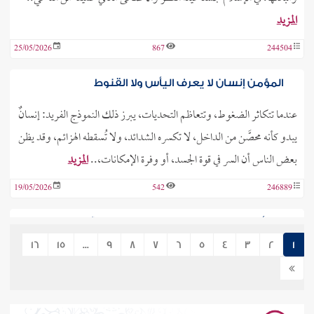
المزيد
25/05/2026
867
244504
المؤمن إنسان لا يعرف اليأس ولا القنوط
عندما تتكاثر الضغوط، وتتعاظم التحديات، يبرز ذلك النموذج الفريد: إنسانٌ
يبدو كأنه محصَّن من الداخل، لا تكسره الشدائد، ولا تُسقطه الهزائم، وقد يظن
بعض الناس أن السر في قوة الجسد، أو وفرة الإمكانات،..
المزيد
19/05/2026
542
246889
من أسرار بلاغة العربية التي نزل بها القرآن
16
15
...
9
8
7
6
5
4
3
2
1
أجمع الفصحاء على أن القرآن مثل الخطاب الأفصح للغة العرب، وكان فيه من
البيان، والبلاغة، ما جعل بلغاء العربية يعترفون بسيادته، وجمعه لأبلغ ما
وصل إليه اللسان العربي المبين. ولذلك فإن الجهل ببلاغة..
المزيد