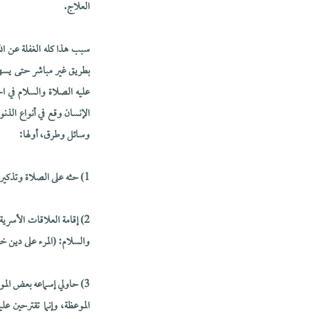
العلاج.
سبب هذا كله الغفلة عن الل
بطريق غير مباشر حتى يسهل ع
عليه الصلاة والسلام في ا
الإنسان وقع في أنواع الذن
وسائل وطرق، أولها:
1) حثه على الصلاة وتذكيره بأهمية الصلاة والأجور التي رتبها سبحانه وتعالى على الصلاة، لا سيما في الجماعة.
2) إقامة العلاقات الأسر
والسلام: (المرء على دين خ
3) حاولي إسماعه بعض المو
الموعظة، وإنما تقترحين عل