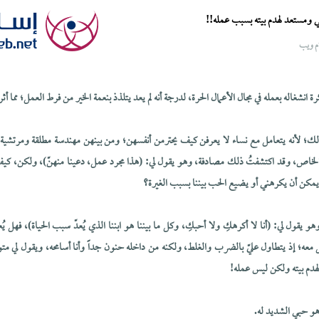
 ومستعد لهدم بيته بسبب عمله!!
م ويب
نشغاله بعمله في مجال الأعمال الحرة، لدرجة أنه لم يعد يتلذذ بنعمة الخير من فرط العمل؛ مما أثر س
ي ذلك؛ لأنه يتعامل مع نساء لا يعرفن كيف يحترمن أنفسهن؛ ومن بينهن مهندسة مطلقة ومرتش
لخاص، وقد اكتشفتُ ذلك مصادفة، وهو يقول لي: (هذا مجرد عمل، دعينا منهنّ)، ولكن، كي
مكن أن يكرهني أو يضيع الحب بيننا بسبب الغيرة؟
 وهو يقول لي: (أنا لا أكرهكِ ولا أحبكِ، وكل ما بيننا هو ابننا الذي يُعدّ سبب الحياة)، فهل
ل معه؛ إذ يتطاول عليّ بالضرب والغلط، ولكنه من داخله حنون جداً وأنا أسامحه، ويقول لي مت
لهدم بيته ولكن ليس عمله!
 حبي الشديد له.