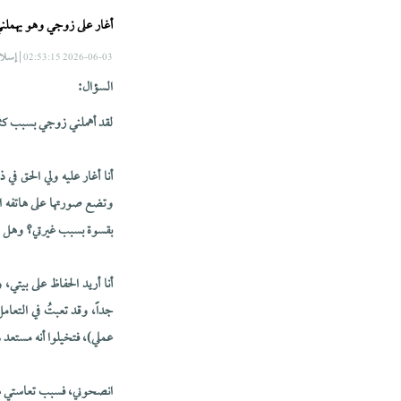
أغار على زوجي وهو يهملني
| إسلا
2026-06-03 02:53:15
السؤال:
لقد أهملني زوجي بسبب كثرة ا
أنا أغار عليه ولي الحق ف
وتضع صورتها على هاتفه ا
بقسوة بسبب غيرتي؟ وهل ي
أنا أريد الحفاظ على بيتي،
جداً، وقد تعبتُ في التعام
عملي)، فتخيلوا أنه مستعد 
انصحوني، فسبب تعاستي هو