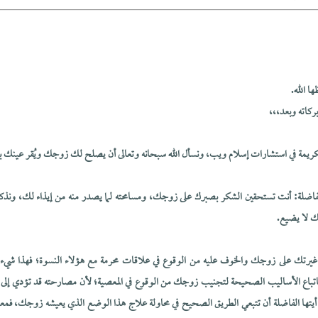
ا الله.
ركاته وبعد،،،
لكريمة في استشارات إسلام ويب، ونسأل الله سبحانه وتعالى أن يصلح لك زوجك ويُقر عينك به
 الفاضلة: أنت تستحقين الشكر بصبرك على زوجك، ومسامحته لما يصدر منه من إيذاء لك، ونذ
لك لا يضيع.
 غيرتك على زوجك والخوف عليه من الوقوع في علاقات محرمة مع هؤلاء النسوة؛ فهذا شيء
باع الأساليب الصحيحة لتجنيب زوجك من الوقوع في المعصية؛ لأن مصارحته قد تؤدي إلى مز
 أيتها الفاضلة أن تتبعي الطريق الصحيح في محاولة علاج هذا الوضع الذي يعيشه زوجك، فمع