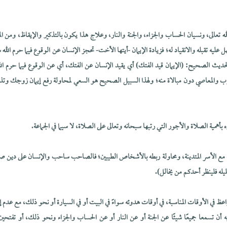
ه تعالى، ونسيان الحساب والجزاء، والجنة والنار، وعلاج هذا يكون بالتذكير والإيقاظ، ومن 
ليه تقبله والانقياد له؛ فزيادة الإيمان -أيتها الأخت- تحجز الإنسان عن الوقوع فيما حرم الله س
لحديث الصحيح: (الإيمان قيد الفتك) أي يقيد الإنسان عن الفتك، أي عن الوقوع فيما حرم الل
وب والمعاصي دون مبالاة منه؛ ولهذا السبيل الصحيح هو السعي لمحاولة رفع إيمان زوجك وتذكير
ية مع الأسر المتدينة، ومحاولة ربطه بالأشخاص الطيبين؛ فالصاحب ساحب والإنسان على دين صا
ليله فلينظر أحدكم من يخالل).
اعظ في الأوقات المناسبة، في أوقات هدوئه سواءً في البيت أو في السيارة أو نحو ذلك، مع عدم إ
يه أن تسمعا جميعًا شيئًا عن الجنة أو عن النار أو عن الحساب والجزاء ونحو ذلك، أو تفتحين