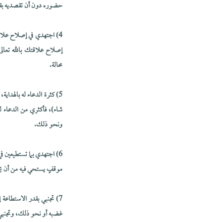
حضوره دون أن تقصديه بقولٍ
4) اجتهدي في إصلاح علاق
إصلاح علاقتك بالله تعال
محالة.
5) كثرة الدعاء له بالهدا
شاء)، فأكثري من الدعاء ل
ونحو ذلك.
6) اجتهدي بما تستطيعين 
موقفٍ يستحي فيه من أن يخ
7) تجنبي بقدر الاستطاعة إ
غضبه أو نحو ذلك، وتجنبي إ