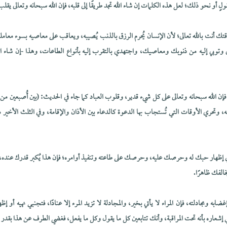
 أو نحو ذلك؛ لعل هذه الكلمات إن شاء الله تجد طريقًا إلى قلبه، فإن الله سبحانه وتعالى يق
تك أنت بالله تعالى؛ لأن الإنسان يُحرم الرزق بالذنب يُصيبه، ويعاقب على معاصيه بسوء معامل
ى وتوبي إليه من ذنوبك ومعاصيك، واجتهدي بالتقرب إليه بأنواع الطاعات، وهذا -إن شاء ا
ية، فإن الله سبحانه وتعالى على كل شيء قدير، وقلوب العباد كما جاء في الحديث: (بين أُصبعين م
ه، وتحري الأوقات التي تُستجاب بها الدعوة كالدعاء بين الأذان والإقامة، وفي الثلث الأخير
في إظهار حبك له وحرصك عليه، وحرصك على طاعته وتنفيذ أوامره؛ فإن هذا يُكبر قدرك عنده، و
الفك ظاهرًا.
غضابه ومجادلته، فإن المراء لا يأتي بخير، والمجادلة لا تزيد المرء إلا عنادًا، فتجنبي نهيه أو 
شعاره بأنه تحت المراقبة، وأنك تتابعين كل ما يقول وكل ما يفعل، فغضي الطرف عن هذا بقدر 