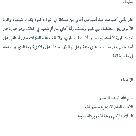
سليمة.
علما بأنني أصبحت منذ أسبوعين أعاني من مشكلة في البول، فمرة يكون طبيعيا، والمرة
الأخرى ينزل متقطعا، ولي شهر ونصف وأنا أعاني من ألم شديد في المثانة، وهو عبارة عن
نغزات قوية لا أستطيع بسببها أن أصلب طولي، ولا تخف هذه النغزات حتى أستلقي على
أحد جانبي، فما سبب ما أعاني منه؟ وهل ألم الظهر سيؤثر على ولادتي؟ وما الذي يجب فعله
في هذه الحالة؟
الإجابــة:
بسم الله الرحمن الرحيم
الأخت الفاضلة/ زهرة حفظها الله.
السلام عليكم ورحمة الله وبركاته، وبعد: