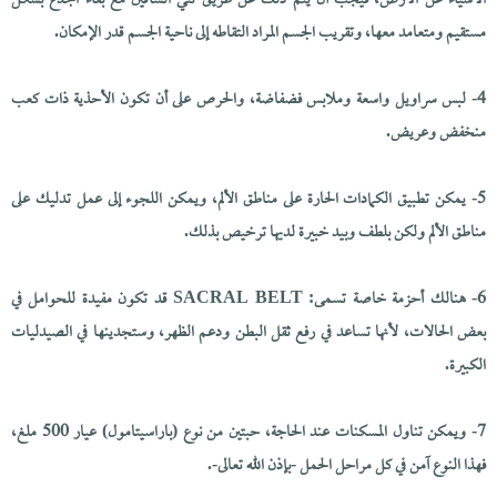
الأشياء عن الأرض، فيجب أن يتم ذلك عن طريق ثني الساقين مع بقاء الجذع بشكل
مستقيم ومتعامد معها، وتقريب الجسم المراد التقاطه إلى ناحية الجسم قدر الإمكان.
4- لبس سراويل واسعة وملابس فضفاضة، والحرص على أن تكون الأحذية ذات كعب
منخفض وعريض.
5- يمكن تطبيق الكمادات الحارة على مناطق الألم، ويمكن اللجوء إلى عمل تدليك على
مناطق الألم ولكن بلطف وبيد خبيرة لديها ترخيص بذلك.
6- هنالك أحزمة خاصة تسمى: SACRAL BELT قد تكون مفيدة للحوامل في
بعض الحالات، لأنها تساعد في رفع ثقل البطن ودعم الظهر، وستجدينها في الصيدليات
الكبيرة.
7- ويمكن تناول المسكنات عند الحاجة، حبتين من نوع (باراسيتامول) عيار 500 ملغ،
فهذا النوع آمن في كل مراحل الحمل -بإذن الله تعالى-.