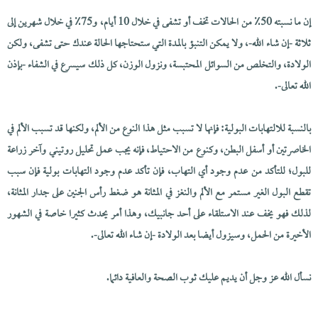
إن ما نسبته 50٪ من الحالات تخف أو تشفى في خلال 10 أيام، و75٪ في خلال شهرين إلى
ثلاثة -إن شاء الله-، ولا يمكن التنبؤ بالمدة التي ستحتاجها الحالة عندك حتى تشفى، ولكن
الولادة، والتخلص من السوائل المحتبسة، ونزول الوزن، كل ذلك سيسرع في الشفاء -بإذن
الله تعالى-.
بالنسبة للالتهابات البولية: فإنها لا تسبب مثل هذا النوع من الألم، ولكنها قد تسبب الألم في
الخاصرتين أو أسفل البطن، وكنوع من الاحتياط، فإنه يجب عمل تحليل روتيني وآخر زراعة
للبول؛ للتأكد من عدم وجود أي التهاب، فإن تأكد عدم وجود التهابات بولية فإن سبب
تقطع البول الغير مستمر مع الألم والنغز في المثانة هو ضغط رأس الجنين على جدار المثانة،
لذلك فهو يخف عند الاستلقاء على أحد جانبيك، وهذا أمر يحدث كثيرا خاصة في الشهور
الأخيرة من الحمل، وسيزول أيضا بعد الولادة -إن شاء الله تعالى-.
نسأل الله عز وجل أن يديم عليك ثوب الصحة والعافية دائما.