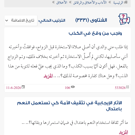
الرئيسية
الآداب والأخلاق والرقائق
الأخلاق
ن الفتوى
الفتاوى (3331)
الترتيب الحالي:
واجب من وقع في الكذب
إذا طلب مني والدي أن أصلي صلاة الاستخارة قبل الزواج، فوافقتُ وأخبرته
أنني سأصليها، لكنني لم أُصلِّ الاستخارة ثم أخبرته بخلاف ذلك، وتم الزواج
بالفعل. فهل أكون آثمًا بسبب الكذب؟ وما الذي يجب عليَّ فعله للتوبة من هذا
الذنب؟ وهل هناك كفارة مخصوصة لذلك؟.. ..
المزيد
11-6-2026
106
533026
الآثار الإيجابية في تثقيف الأمة كي تستعمل النعم
باعتدال
ما أثر ثقافة استخدام النعم باعتدال في ضمان استمرارها وبقائها؟.. ..
المزيد