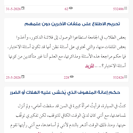
31-5-2026
62
532486
تحريم الاطلاع على ملفات الآخرين دون علمهم
بعض الطلاب في الجامعة استطاعوا الوصول إلى فلاشة الدكتور، وأخذوا
بعض الملفات منها، والتي تحتوي على أسئلة نظن أنها قد تكون أسئلة الاختبار.
فما حكم مراجعة هذه الأسئلة ومذاكرتها، مع العلم أننا غير متأكدين من كونها
أسئلة الاختبار؟.. ..
المزيد
25-5-2026
228
532426
حكم إعانة الملهوف الذي يُخشى عليه الهلاك أو الضرر
كنتُ في السيارة، فرأيتُ امرأةً كبيرة في السن قد سقطت أمامي، ولم أنزل
لمساعدتها، مع أنني كان لديّ الوقت الكافي للتوقف، لكن تفكيري توقّف
حينها. ومنذ ذلك الوقت أشعر بالندم لأنني لم أساعدها، مع أنني رأيتها تقوم