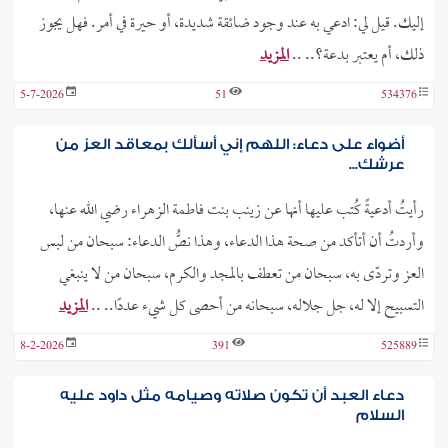
إليك. قيل لي: ادعي به عند وجود ضائقة شديدة، أو حيرة في أمر. فهل يجوز
ذلك، أم يعتبر بدعة؟.. ..
المزيد
5-7-2026
51
534376
أضواء على دعاء: اللهم إني أسألك بمعاقد العز من
عرشك...
رأيتُ أدعيةً كُتب عليها أنها عن زينب بنت فاطمة الزهراء رضي الله عنها،
وأردتُ أن أتأكد من صحة هذا الدعاء، وهذا نصُّ الدعاء: سبحان من لبس
العز وتردّى به، سبحان من تعطف بالمجد والكرم، سبحان من لا ينبغي
التسبيح إلا له، جل جلاله، سبحانه من أحصى كل شيء عددًا.. ..
المزيد
8-2-2026
391
525889
دعاء العبد أن تكون صلاته وصيامه مثل داود عليه
السلام