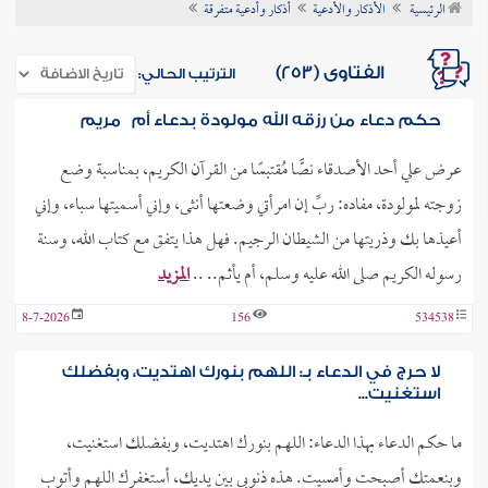
الرئيسية
الأذكار والأدعية
أذكار وأدعية متفرقة
ن الفتوى
الفتاوى (253)
الترتيب الحالي:
حكم دعاء من رزقه الله مولودة بدعاء أم مريم
عرض علي أحد الأصدقاء نصًّا مُقتبسًا من القرآن الكريم، بمناسبة وضع
زوجته لمولودة، مفاده: ربِّ إن امرأتي وضعتها أنثى، وإني أسميتها سباء، وإني
أعيذها بك وذريتها من الشيطان الرجيم. فهل هذا يتفق مع كتاب الله، وسنة
رسوله الكريم صلى الله عليه وسلم، أم يأثم.. ..
المزيد
8-7-2026
156
534538
لا حرج في الدعاء بـ: اللهم بنورك اهتديت، وبفضلك
استغنيت...
ما حكم الدعاء بهذا الدعاء: اللهم بنورك اهتديت، وبفضلك استغنيت،
وبنعمتك أصبحت وأمسيت. هذه ذنوبي بين يديك، أستغفرك اللهم وأتوب