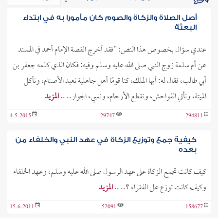
أصل الصلاة والزكاة والصوم كان مأمورا به في ابتداء
البعثة
عندي سؤال بخصوص هذا النص: "فقد أخرج القصة الإمام أحمد في المسند
عن أم سلمة زوج النبي صلى الله عليه وسلم وفيه: فكان الذي كلمه جعفر بن
أبي طالب، فقال له: أيها الملك، كنا قومًا أهل جاهلية نعبد الأصنام، ونأكل
الميتة، ونأتي الفواحش، ونقطع الأرحام، ونسيء الجوار.. ..
المزيد
4-5-2015
29747
294811
كيفية جمع وتوزيع الزكاة في عهد النبي والخلفاء من
بعده
كيف كانت تجمع الزكاة على عهد الرسول صلى الله عليه وسلم، وعهد الخلفاء
وكيف كانت توزع على الفقراء ؟.. ..
المزيد
15-6-2011
52091
158677