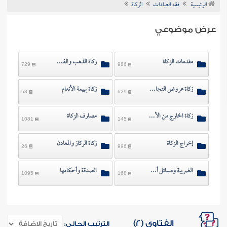
الرئيسية
فقه العبادات
الزكاة
ن الفتوى
عرض موضوعي
مقدمات الزكاة
زكاة الذهب والفضة والنقود
729
986
زكاة عروض التجارة والأسهم
زكاة بهيمة الأنعام
58
629
زكاة الخارج من الأرض
مصارف الزكاة
1081
145
إخراج الزكاة
زكاة الركاز والمعادن
26
996
الضريبة ومسائل أخرى
الصدقة وأحكامها
1095
168
الفتاوى (2)
الترتيب الحالي: