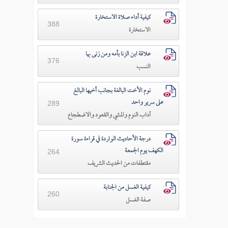
كيفية أداء صلاة الاستخارة
388
الاستخارة
علاقة ابن الزنا بأمه ومن زنى بها
376
النسب
نوم الأخت البالغة بجانب أخيها البالغ
على سرير واحد
289
آداب النوم والمشي والقعود والاضطجاع
درجة الأحاديث الواردة في قراءة سورة
الكهف يوم الجمعة
264
مقتطفات من الحديث الشريف
كيفية الغسل من الجنابة
260
صفة الغسل