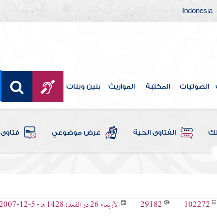
Indonesia
الصوتيات
المكتبة
المواريث
بنين وبنات
لك
الفتاوى الحية
عرض موضوعي
فتاوى 
29182
102272
الأربعاء 26 ذو القعدة 1428 هـ - 5-12-2007 م