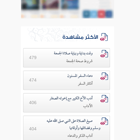
الأكثر مشاهدة
وقت بداية ونهاية صلاة الجمعة
479
شروط صحة الجمعة
دعـاء السفـر المسنون
474
أذكار السفر
أدب الأخ الكبير مع إخوته الصغار
406
الآداب
صيغ الصلاة على النبي صلى الله عليه
وسلم وفضائلها وأوقاتها
404
آداب الذكر والدعاء