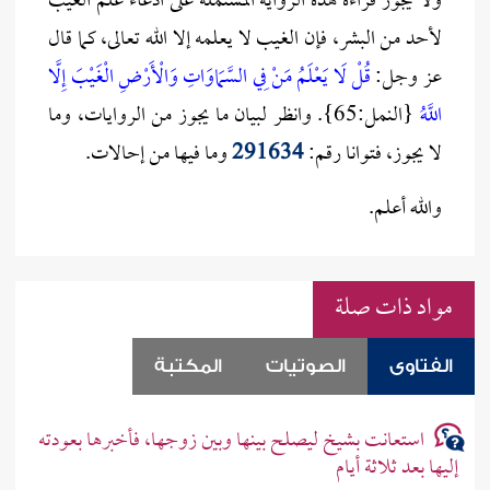
ولا يجوز قراءة هذه الرواية المشتملة على ادعاء علم الغيب
لأحد من البشر، فإن الغيب لا يعلمه إلا الله تعالى، كما قال
عز وجل:
قُلْ لَا يَعْلَمُ مَنْ فِي السَّمَاوَاتِ وَالْأَرْضِ الْغَيْبَ إِلَّا
اللَّهُ
{النمل:65}. وانظر لبيان ما يجوز من الروايات، وما
لا يجوز، فتوانا رقم:
291634
وما فيها من إحالات.
والله أعلم.
مواد ذات صلة
الفتاوى
الصوتيات
المكتبة
استعانت بشيخ ليصلح بينها وبين زوجها، فأخبرها بعودته
إليها بعد ثلاثة أيام