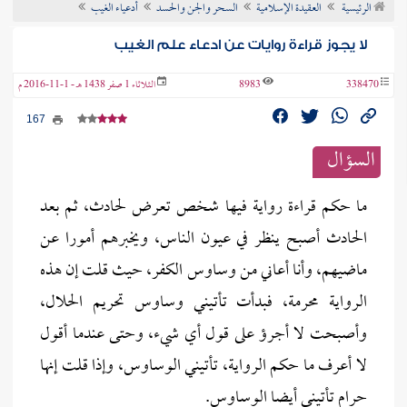
الرئيسية
العقيدة الإسلامية
السحر والجن والحسد
أدعياء الغيب
ن الفتوى
لا يجوز قراءة روايات عن ادعاء علم الغيب
338470
8983
الثلاثاء 1 صفر 1438 هـ - 1-11-2016 م
167
السؤال
ما حكم قراءة رواية فيها شخص تعرض لحادث، ثم بعد
الحادث أصبح ينظر في عيون الناس، ويخبرهم أمورا عن
ماضيهم، وأنا أعاني من وساوس الكفر، حيث قلت إن هذه
الرواية محرمة، فبدأت تأتيني وساوس تحريم الحلال،
وأصبحت لا أجرؤ على قول أي شيء، وحتى عندما أقول
لا أعرف ما حكم الرواية، تأتيني الوساوس، وإذا قلت إنها
حرام تأتيني أيضا الوساوس.