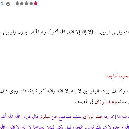
374
ت وليس مرتين ثم (لا إله إلا الله, الله أكبر)، وهنا أيضا بدون واو بينهم
حبه، أما بعد:
 وكذلك زيادة الواو بين لا إله إلا الله والله أكبر ثابتة، فقد روى ذلك
 سننه
وعبد الرزاق
في المصنف.
 فيه ما إخرجه
عبد الرزاق
بسند صحيح عن
سلمان
قال كبروا الله الله أكبر
ا الله وحده لا شريك له.... إلخ، وقيل يكبر ثنئين بعدهما لا إله إلا الله والله