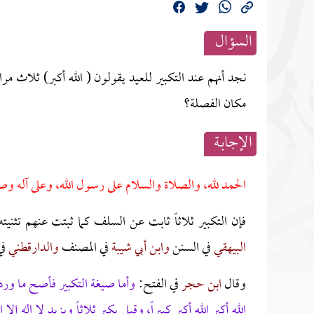
السؤال
نجد أنهم عند التكبير للعيد يقولون ( الله أكبر) ثلاث مرا
مكان الفصلة؟
الإجابــة
الحمد لله، والصلاة والسلام على رسول الله، وعلى آله وص
فإن التكبير ثلاثاً ثابت عن السلف كما ثبتت عنهم تثنيته،
البيهقي
في السنن
وابن أبي شيبة
في المصنف
والدارقطني
في
وقال
ابن حجر
في الفتح:
وأما صيغة التكبير فأصح ما ورد
الله أكبر الله أكبر كبيراً، وقيل يكبر ثلاثاً ويزيد لا إله إل