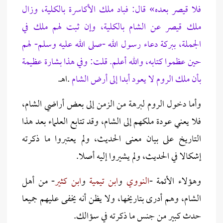
فلا قيصر بعده» قال: فباد ملك الأكاسرة بالكلية، وزال
ملك قيصر عن الشام بالكلية، وإن ثبت لهم ملك في
الجملة، ببركة دعاء رسول الله -صلى الله عليه وسلم- لهم
حين عظموا كتابه، والله أعلم. قلت: وفي هذا بشارة عظيمة
بأن ملك الروم لا يعود أبدا إلى أرض الشام
.اهـ.
وأما دخول الروم لبرهة من الزمن إلى بعض أراضي الشام،
فلا يعني عودة ملكهم إلى الشام، وقد تتابع العلماء بعد هذا
التاريخ على بيان معنى الحديث، ولم يعتبروا ما ذكرته
إشكالا في الحديث، ولم يشيروا إليه أصلا.
وهؤلاء الأئمة -
النووي
و
ابن
تيمية
و
ابن
كثير
- من أهل
الشام، وهم أدرى بتاريخها، ولا يظن أنه يخفى عليهم جميعا
حدث كبير من جنس ما ذكرته في سؤالك.