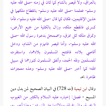
بالعراق، ولا قيصر بالشام كما كان في زمنه -صلى الله عليه
وسلم- فعلمنا -صلى الله عليه وسلم- بانقطاع ملكهما في
هذين الإقليمين، فكان كما قال -صلى الله عليه وسلم-، فأما
كسرى فانقطع ملكه، وزال بالكلية من جميع الأرض،
وتمزق ملكه كل ممزق، واضمحل بدعوة رسول الله -صلى
الله عليه وسلم-، وأما قيصر فانهزم من الشام، ودخل
أقاصي بلاده فافتتح المسلمون بلادهما، واستقرت
للمسلمين ولله الحمد، وأنفق المسلمون كنوزهما في سبيل
الله؛ كما أخبر -صلى الله عليه وسلم- وهذه معجزات
ظاهرة
.اهـ.
وقال
ابن تيمية
(ت 728) في البيان الصحيح لمن بدل دين
المسيح -
فصل:
إخباره عليه السلام بالكثير من الغيوب
الماضية، والمستقبلة، ودلالتها على النبوة- : وهذا أخبر به،