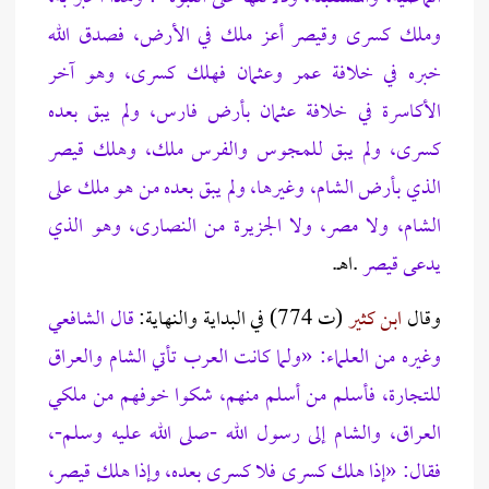
وملك كسرى وقيصر أعز ملك في الأرض، فصدق الله
خبره في خلافة عمر وعثمان فهلك كسرى، وهو آخر
الأكاسرة في خلافة عثمان بأرض فارس، ولم يبق بعده
كسرى، ولم يبق للمجوس والفرس ملك، وهلك قيصر
الذي بأرض الشام، وغيرها، ولم يبق بعده من هو ملك على
الشام، ولا مصر، ولا الجزيرة من النصارى، وهو الذي
يدعى قيصر
.اهـ.
وقال
ابن كثير
(ت 774) في البداية والنهاية:
قال الشافعي
وغيره من العلماء: «ولما كانت العرب تأتي الشام والعراق
للتجارة، فأسلم من أسلم منهم، شكوا خوفهم من ملكي
العراق، والشام إلى رسول الله -صلى الله عليه وسلم-،
فقال: «إذا هلك كسرى فلا كسرى بعده، وإذا هلك قيصر،