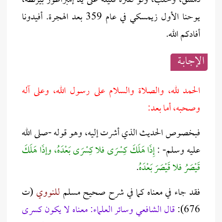
دمشق، وحلب، ولو لفترة قليلة على يد إمبراطور بيزنطة،
يوحنا الأول زيمسكي في عام 359 بعد الهجرة. أفيدونا
أفادكم الله.
الإجابــة
الحمد لله، والصلاة والسلام على رسول الله، وعلى آله
وصحبه، أما بعد:
فبخصوص الحديث الذي أشرت إليه، وهو قوله -صلى الله
عليه وسلم- :
إِذَا هَلَكَ كِسْرَى فلا كِسْرَى بَعْدَهُ، وإذَا هَلَكَ
قَيْصَرُ فلا قَيْصَرَ بَعْدَهُ
.
فقد جاء في معناه كما في شرح صحيح مسلم
ل
لنووي
(ت
676):
قال الشافعي وسائر العلماء: معناه لا يكون كسرى