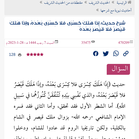
الرئيسية
الحديث الشريف
مقتطفات من الحديث الشريف
ن الفتوى
أحاديث نبوية مع شرحها
شرح حديث: إِذَا هَلَكَ كِسْرَى فلا كِسْرَى بَعْدَهُ، وإذَا هَلَكَ
قَيْصَرُ فلا قَيْصَرَ بَعْدَهُ
470209
35475
السبت 7 رجب 1444 هـ - 28-1-2023 م
128
السؤال
حديث (إِذَا هَلَكَ كِسْرَى فلا كِسْرَى بَعْدَهُ، وإذَا هَلَكَ قَيْصَرُ
فلا قَيْصَرَ بَعْدَهُ، والذي نَفْسِي بيَدِهِ لَتُنْفَقَنَّ كُنُوزُهُما في سَبيلِ
اللَّهِ). أما الشطر الأول فقد تحقق، وأما الثاني فقد فسره
الإمام الشافعي -رحمه الله- بزوال ملك قيصر في الشام
بالكلية، ولكن تاريخيا الروم قد عادوا للشام، ودخلوا