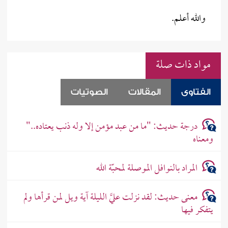
والله أعلم.
مواد ذات صلة
الفتاوى
المقالات
الصوتيات
درجة حديث: "ما من عبد مؤمن إلا وله ذنب يعتاده.."
ومعناه
المراد بالنوافل الموصلة لمحبّة الله
معنى حديث: لقد نزلت عليَّ الليلة آية ويل لمن قرأها ولم
يتفكر فيها