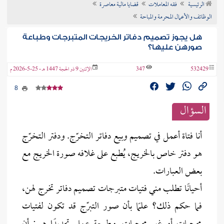
الرئيسية
فقه المعاملات
قضايا مالية معاصرة
ن الفتوى
الوظائف والأعمال المحرمة والمباحة
هل يجوز تصميم دفاتر الخريجات المتبرجات وطباعة
صورهن عليها؟
532429
347
الإثنين 9 ذو الحجة 1447 هـ - 25-5-2026 م
8
السؤال
أنا فتاة أعمل في تصميم وبيع دفاتر التخرّج. ودفتر التخرّج
هو دفتر خاص بالخريج، يُطبع على غلافه صورة الخريج مع
بعض العبارات.
أحيانًا تطلب مني فتيات متبرجات تصميم دفاتر تخرج لهن،
فما حكم ذلك؟ علمًا بأن صور التبرّج قد تكون لفتيات