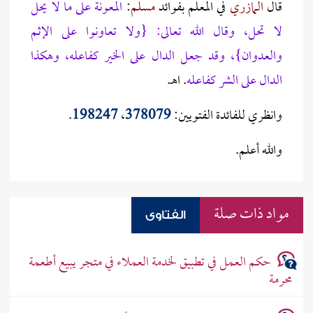
قال
المازري
في المعلم بفوائد
مسلم
:
المعونة على ما لا يحل
لا تحل، وقال الله تعالى: {ولا تعاونوا على الإثم
والعدوان}، وقد جعل الدال على الخير كفاعله، وهكذا
الدال على الشر كفاعله
. اهـ.
وانظري للفائدة الفتويين:
378079
،
198247
.
والله أعلم.
مواد ذات صلة
الفتاوى
حكم العمل في تطبيق لخدمة العملاء في متجر يبيع أطعمة
محرمة