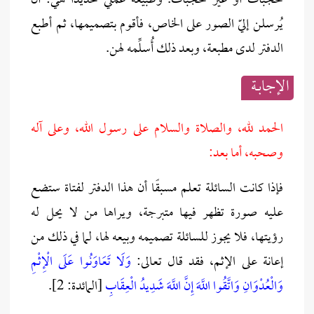
محجبات أو غير محجبات. وطبيعة عملي تحديدًا هي: أن
يُرسلن إليّ الصور على الخاص، فأقوم بتصميمها، ثم أطبع
الدفتر لدى مطبعة، وبعد ذلك أُسلِّمه لهن.
الإجابــة
الحمد لله، والصلاة والسلام على رسول الله، وعلى آله
وصحبه، أما بعد:
فإذا كانت السائلة تعلم مسبقًا أن هذا الدفتر لفتاة ستضع
عليه صورة تظهر فيها متبرجة، ويراها من لا يحل له
رؤيتها، فلا يجوز للسائلة تصميمه وبيعه لها، لما في ذلك من
إعانة على الإثم، فقد قال تعالى:
وَلَا تَعَاوَنُوا عَلَى الْإِثْمِ
وَالْعُدْوَانِ وَاتَّقُوا اللَّهَ إِنَّ اللَّهَ شَدِيدُ الْعِقَابِ
[المائدة: 2].