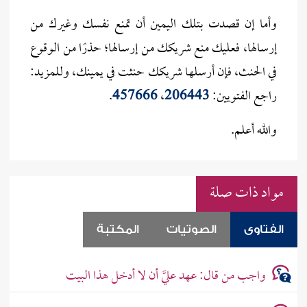
وأما إن قصدت بتلك اليمين أن تمنع نفسك وغيرك من
إرسالها، فعليك منع شريكك من إرسالها؛ حذرًا من الوقوع
في الحنث، فإن أرسلها شريكك حنثت في يمينك، وللمزيد:
راجع الفتويين:
206443
،
457666
.
والله أعلم.
مواد ذات صلة
الفتاوى
الصوتيات
المكتبة
واجب من قال: عهد عليَّ أن لا أدخل هذا البيت