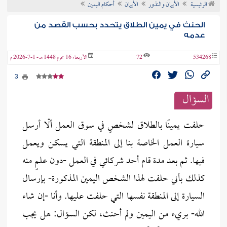
الرئيسية
الأيمان والنذور
الأيمان
أحكام اليمين
ن الفتوى
الحنث في يمين الطلاق يتحدد بحسب القصد من
عدمه
534268
72
الأربعاء 16 محرم 1448 هـ - 1-7-2026 م
3
السؤال
حلفت يمينًا بالطلاق لشخصٍ في سوق العمل ألّا أرسل
سيارة العمل الخاصة بنا إلى المنطقة التي يسكن ويعمل
فيها. ثم بعد مدة قام أحد شركائي في العمل -دون علمٍ منه
كذلك بأني حلفت لهذا الشخص اليمين المذكورة- بإرسال
السيارة إلى المنطقة نفسها التي حلفت عليها. وأنا -إن شاء
الله- بريء من اليمين ولم أحنث، لكن السؤال: هل يجب