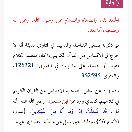
الإجابــة
الحمد لله، والصلاة والسلام على رسول الله، وعلى آله
وصحبه، أما بعد:
فما ذكرته يسمى اقتباسا، وقد بينا في فتاوى سابقة أنه لا
حرج في الاقتباس من القرآن الكريم إذا كان مقصد الكلام
مفيدا أو حسنا، على ما بيناه في الفتوى:
126321
،
والفتوى:
362596
.
وقد ورد عن بعض الصحابة الاقتباس من القرآن الكريم
في كلامهم، كالذي ورد عن
ابن مسعود
-رضي الله عنه- أنه
قال:
قَدْ ضَلَلْتُ إِذًا وَمَا أَنَا مِنَ الْمُهْتَدِينَ
. {سورة
الأنعام:56}، وذلك حين سئل عن مسألة أخطأ فيها غيره.