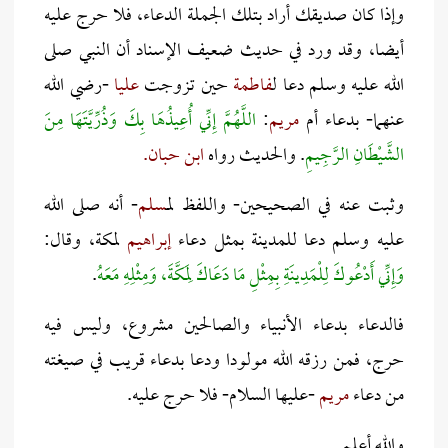
وإذا كان صديقك أراد بتلك الجملة الدعاء، فلا حرج عليه
أيضا، وقد ورد في حديث ضعيف الإسناد أن النبي صلى
الله عليه وسلم دعا ل
فاطمة
حين تزوجت
عليا
-رضي الله
عنهما- بدعاء أم
مريم
:
اللَّهُمَّ إِنِّي أُعِيذُهَا بِكَ وَذُرِّيَّتَهَا مِنَ
الشَّيْطَانِ الرَّجِيمِ
. والحديث رواه
ابن حبان.
وثبت عنه في الصحيحين- واللفظ ل
مسلم
- أنه صلى الله
عليه وسلم دعا للمدينة بمثل دعاء
إبراهيم
لمكة، وقال:
وَإِنِّي أَدْعُوكَ لِلْمَدِينَةِ بِمِثْلِ مَا دَعَاكَ لِمَكَّةَ، وَمِثْلِهِ مَعَهُ
.
فالدعاء بدعاء الأنبياء والصالحين مشروع، وليس فيه
حرج، فمن رزقه الله مولودا ودعا بدعاء قريب في صيغته
من دعاء
مريم
-عليها السلام- فلا حرج عليه.
والله أعلم.