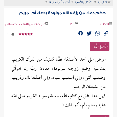
الرئيسية
الأذكار والأدعية
أذكار وأدعية متفرقة
ن الفتوى
حكم دعاء من رزقه الله مولودة بدعاء أم مريم
534538
156
الأربعاء 23 محرم 1448 هـ - 8-7-2026 م
5
السؤال
عرض علي أحد الأصدقاء نصًّا مُقتبسًا من القرآن الكريم،
بمناسبة وضع زوجته لمولودة، مفاده: ربِّ إن امرأتي
وضعتها أنثى، وإني أسميتها سباء، وإني أعيذها بك وذريتها
من الشيطان الرجيم.
فهل هذا يتفق مع كتاب الله، وسنة رسوله الكريم صلى الله
عليه وسلم، أم يأثم بذلك؟